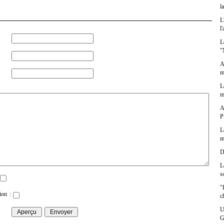
l
L
l
L
"
A
m
L
m
A
P
L
m
D
L
s
"
ion :
c
U
G