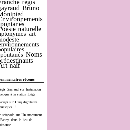
Franche
régis
gayraud
Bruno
Montpied
Environnements
spontanés
Poésie naturelle
aptonymes
art
modeste
environnements
populaires
Noms
spontanés
prédestinants
Art naïf
ommentaires récents
égis Gayraud
sur
Installation
oétique à la station Liège
ariger
sur
Cinq dignitaires
buesques...?
e sciapode
sur
Un monument
 Fanny, dans le lieu de
aissance...