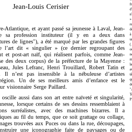
f
Jean-Louis Cerisier
d
n
»
r
e-Atlantique, et ayant passé sa jeunesse à Laval, Jean-
d
de sa profession instituteur (il y en a deux dans
à
u
tures de lignes"), a été marqué par les grandes figures
(
de l’art dit « singulier » (ce dernier regroupant des
o
rut et post-art naïf, qui réalisent parfois, comme Jean-
n
m
se des deux corpus) de la préfecture de la Mayenne :
l
eau, Jules Lefranc, Henri Trouillard, Robert Tatin et
a
 Il n’est pas insensible à la nébuleuse d’artistes
t
 région. Un de ses meilleurs amis d’enfance est le
q
d
eur visionnaire Serge Paillard.
"
T
e aussi dans son art entre naïveté et singularité,
P
unesse, lorsque certains de ses dessins ressemblaient à
ons surréalistes, avec des machines bizarres. Il a
iques au fil du temps, que ce soit grattage ou collage,
mages trouvées aux Puces ou dans la rue, découpages,
onstruire une iconographie faite de paysages ou de