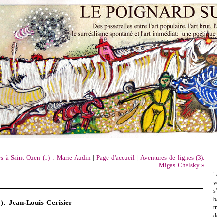
es à Saint-Ouen (1) : Marie Audin
|
Page d'accueil
|
Aventures de lignes (3):
Migas Chelsky »
"
v
s
b
2): Jean-Louis Cerisier
t
d