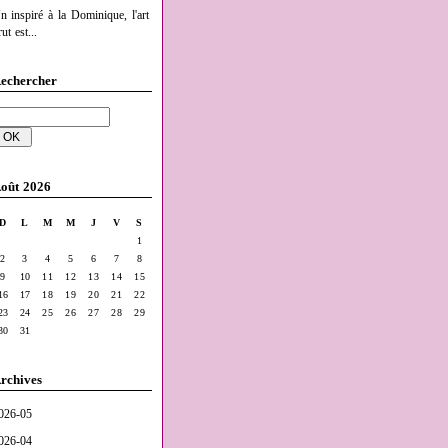
n inspiré à la Dominique, l'art
ut est...
echercher
oût 2026
D
L
M
M
J
V
S
1
2
3
4
5
6
7
8
9
10
11
12
13
14
15
16
17
18
19
20
21
22
23
24
25
26
27
28
29
30
31
rchives
026-05
026-04