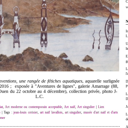
C
v
N
I
L
U
l
E
g
L
l'
nventions, une rangée de fétiches aquatiques
, aquarelle surlignée
D
2016 ; exposée à "Aventures de lignes", galerie Amarrage (88,
P
Ouen du 22 octobre au 4 décembre), collection privée, photo J-
L
L.C.
D
J
at
,
Art moderne ou contemporain acceptable
,
Art naïf
,
Art singulier
|
Lien
)
| Tags :
jean-louis cerisier
,
art naïf lavallois
,
art singulier
,
musée d'art naïf et d'arts
L
mer
d
A