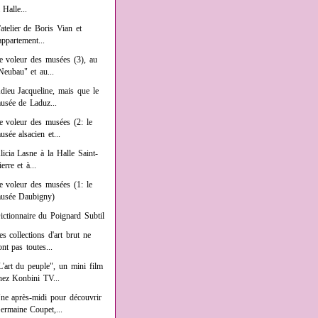
a Halle...
'atelier de Boris Vian et
'appartement...
e voleur des musées (3), au
Neubau" et au...
dieu Jacqueline, mais que le
usée de Laduz...
e voleur des musées (2: le
usée alsacien et...
licia Lasne à la Halle Saint-
ierre et à...
e voleur des musées (1: le
usée Daubigny)
ictionnaire du Poignard Subtil
es collections d'art brut ne
ont pas toutes...
L'art du peuple", un mini film
hez Konbini TV...
ne après-midi pour découvrir
ermaine Coupet,...