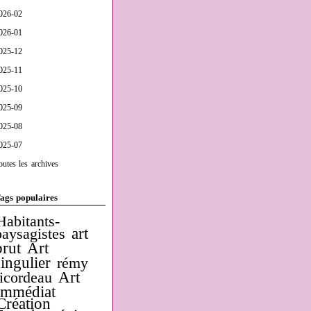
026-02
026-01
025-12
025-11
025-10
025-09
025-08
025-07
outes les archives
ags populaires
Habitants-
art
paysagistes
brut
Art
singulier
rémy
Art
ricordeau
Immédiat
Création