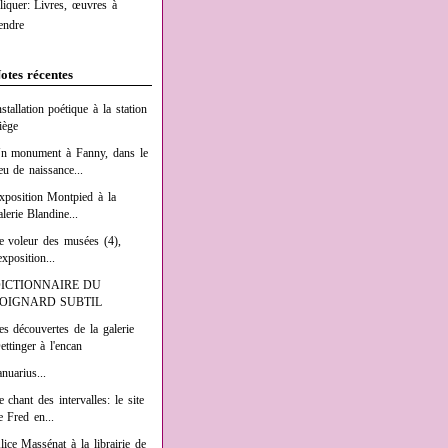
liquer: Livres, œuvres à
endre
otes récentes
nstallation poétique à la station
iège
n monument à Fanny, dans le
ieu de naissance...
xposition Montpied à la
alerie Blandine...
e voleur des musées (4),
exposition...
ICTIONNAIRE DU
OIGNARD SUBTIL
es découvertes de la galerie
ettinger à l'encan
anuarius...
e chant des intervalles: le site
e Fred en...
lice Massénat à la librairie de