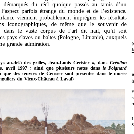
nt démarqués du réel quoique passés au tamis d’un
 l’aspect parfois étrange du monde et de l’existence.
nfance viennent probablement imprégner les résultats
ons iconographiques, de même que le souvenir de
s dans le vaste corpus de l’art dit naïf, qu’il soit
es pays slaves ou baltes (Pologne, Lituanie), auxquels
ne grande admiration.
(
E
.
ys au-delà des grilles, Jean-Louis Cerisier », dans
Création
s, avril 1997 ; ainsi que plusieurs notes dans
le Poignard
si que des œuvres de Cerisier sont présentes dans le musée
B
singuliers du Vieux-Château à Laval)
(
V
p
c
L
S