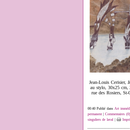
Jean-Louis Cerisier,
I
au stylo, 30x25 cm, 
rue des Rosiers, St-
00:40 Publié dans
Art immédi
permanent
|
Commentaires (0
singuliers de laval
|
Impri