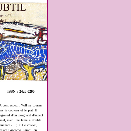
ISSN : 2426-0290
A contrecoeur, Will se tourna
ers le couteau et le prit. Il
'agissait d'un poignard d'aspect
anal, avec une lame à double
ranchant (…) « Ce côté-ci,
éclara Giacomo Paradi, en