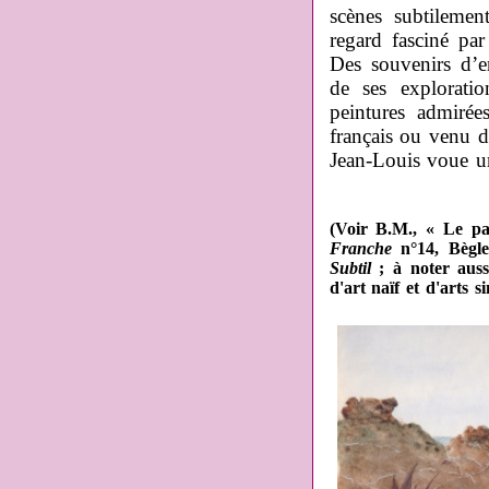
scènes subtileme
regard fasciné par
Des souvenirs d’e
de ses explorati
peintures admirée
français ou venu d
Jean-Louis voue u
(Voir B.M., « Le pa
Franche
n°14, Bègle
Subtil
; à noter aus
d'art naïf et d'arts 