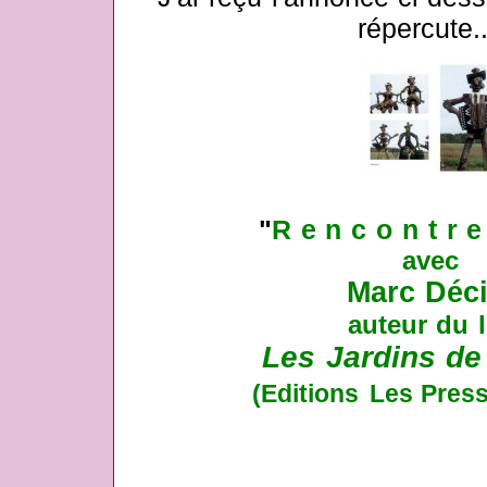
répercute..
"
R e n c o n t r e
avec
Marc Déc
auteur du l
Les Jardins de 
(Editions
Les Press