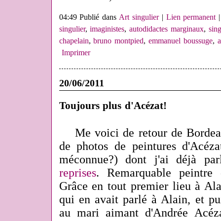
04:49 Publié dans
Art singulier
|
Lien permanent
singulier
,
imaginistes
,
autodidactes marginaux
,
sing
chapelain
,
bruno montpied
,
emmanuel boussuge
,
a
Imprimer
20/06/2011
Toujours plus d'Acézat!
Me voici de retour de Bordea
de photos de peintures d'Acézat
méconnue?) dont j'ai déjà pa
reprises
. Remarquable peintre q
Grâce en tout premier lieu à Ala
qui en avait parlé à Alain, et p
au mari aimant d'Andrée Acéza