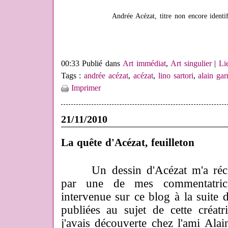
Andrée Acézat, titre non encore identif
00:33 Publié dans
Art immédiat
,
Art singulier
|
Li
Tags :
andrée acézat
,
acézat
,
lino sartori
,
alain gar
Imprimer
21/11/2010
La quête d'Acézat, feuilleton
Un dessin d'Acézat m'a réce
par une de mes commentatrices
intervenue sur ce blog à la suite 
publiées au sujet de cette créat
j'avais découverte chez l'ami Ala