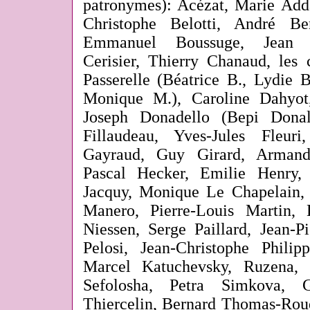
patronymes): Acézat, Marie Adda
Christophe Belotti, André Be
Emmanuel Boussuge, Jean B
Cerisier, Thierry Chanaud, les c
Passerelle (Béatrice B., Lydie B
Monique M.), Caroline Dahyot,
Joseph Donadello (Bepi Donal
Fillaudeau, Yves-Jules Fleur
Gayraud, Guy Girard, Armand
Pascal Hecker, Emilie Henry,
Jacquy, Monique Le Chapelain, 
Manero, Pierre-Louis Martin,
Niessen, Serge Paillard, Jean-P
Pelosi, Jean-Christophe Philip
Marcel Katuchevsky, Ruzena, L
Sefolosha, Petra Simkova, G
Thiercelin, Bernard Thomas-Ro