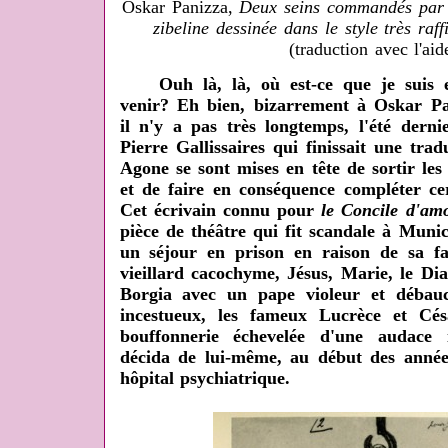
Oskar Panizza,
Deux seins commandés par M
zibeline dessinée dans le style très ra
(traduction avec l'aid
Ouh là, là, où est-ce que je suis en 
venir? Eh bien, bizarrement à Oskar Pa
il n'y a pas très longtemps, l'été dern
Pierre Gallissaires qui finissait une trad
Agone se sont mises en tête de sortir le
et de faire en conséquence compléter cer
Cet écrivain connu pour
le Concile d'am
pièce de théâtre qui fit scandale à Muni
un séjour en prison en raison de sa f
vieillard cacochyme, Jésus, Marie, le Diab
Borgia avec un pape violeur et débauc
incestueux, les fameux Lucrèce et Cé
bouffonnerie échevelée d'une audace i
décida de lui-même, au début des année
hôpital psychiatrique.