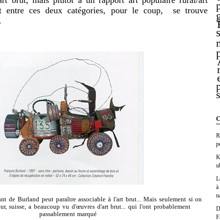
art brut, mais plutôt à un rapport art populaire rural/art
art entre ces deux catégories, pour le coup, se trouve
.
C
R
p
K
u
L
à
n
t de Burland peut paraître associable à l'art brut... Mais seulement si on
r, suisse, a beaucoup vu d'œuvres d'art brut... qui l'ont probablement
D
passablement marqué
F