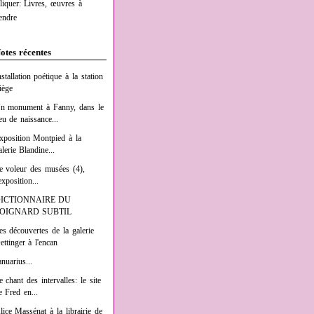
liquer: Livres, œuvres à
endre
otes récentes
nstallation poétique à la station
iège
n monument à Fanny, dans le
ieu de naissance...
xposition Montpied à la
alerie Blandine...
e voleur des musées (4),
exposition...
ICTIONNAIRE DU
OIGNARD SUBTIL
es découvertes de la galerie
ettinger à l'encan
anuarius...
e chant des intervalles: le site
e Fred en...
lice Massénat à la librairie de