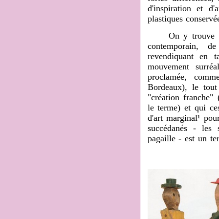
d'inspiration et d'
plastiques conservé
On y trouve de l'a
contemporain, de
revendiquant en t
mouvement surréal
proclamée, comme
Bordeaux), le tou
"création franche"
le terme) et qui ce
d'art marginal¹ pour
succédanés - les 
pagaille - est un t