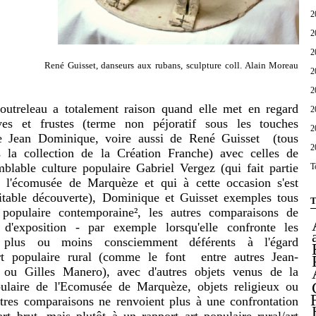
2
2
2
René Guisset, danseurs aux rubans, sculpture coll. Alain Moreau
2
2
eleau a totalement raison quand elle met en regard
2
ïves et frustes (terme non péjoratif sous les touches
2
e Jean Dominique, voire aussi de René Guisset (tous
2
 la collection de la Création Franche) avec celles de
mblable culture populaire Gabriel Vergez (qui fait partie
T
e l'écomusée de Marquèze et qui à cette occasion s'est
ritable découverte), Dominique et Guisset exemples tous
T
 populaire contemporaine², les autres comparaisons de
 d'exposition - par exemple lorsqu'elle confronte les
 plus ou moins consciemment déférents à l'égard
rt populaire rural (comme le font entre autres Jean-
 ou Gilles Manero), avec d'autres objets venus de la
opulaire de l'Ecomusée de Marquèze, objets religieux ou
utres comparaisons ne renvoient plus à une confrontation