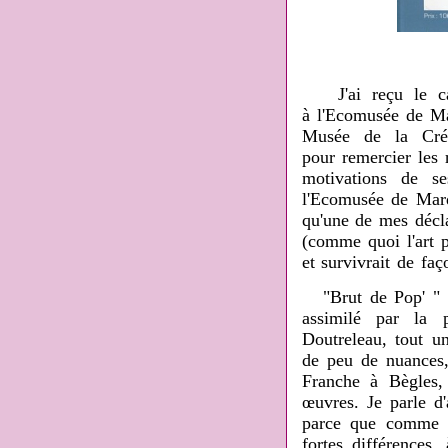
J'ai reçu le c
à l'Ecomusée de Ma
Musée de la Créa
pour remercier les 
motivations de se
l'Ecomusée de Marq
qu'une de mes décla
(comme quoi l'art p
et survivrait de faç
"Brut de Pop' " s
assimilé par la p
Doutreleau, tout 
de peu de nuances,
Franche à Bègles,
œuvres. Je parle d
parce que comme l
fortes différences,