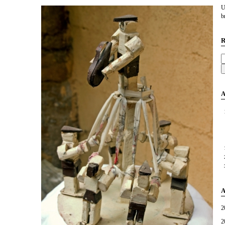
U
br
R
A
A
2
2