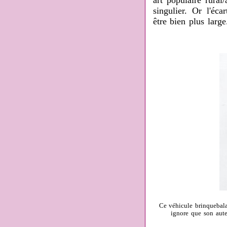
art populaire rural/
singulier. Or l'éc
être bien plus large
Ce véhicule brinquebalan
ignore que son auteu