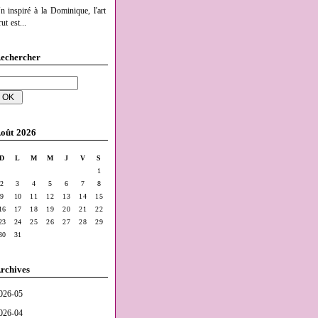
n inspiré à la Dominique, l'art
ut est...
echercher
oût 2026
D
L
M
M
J
V
S
1
2
3
4
5
6
7
8
9
10
11
12
13
14
15
16
17
18
19
20
21
22
23
24
25
26
27
28
29
30
31
rchives
026-05
026-04