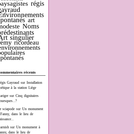
régis
paysagistes
gayraud
Environnements
spontanés
art
Noms
modeste
prédestinants
Art singulier
rémy ricordeau
environnements
populaires
spontanés
ommentaires récents
égis Gayraud
sur
Installation
oétique à la station Liège
ariger
sur
Cinq dignitaires
buesques...?
e sciapode
sur
Un monument
 Fanny, dans le lieu de
aissance...
arnish
sur
Un monument à
anny, dans le lieu de