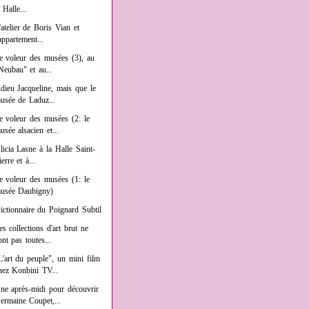
a Halle...
'atelier de Boris Vian et
'appartement...
e voleur des musées (3), au
Neubau" et au...
dieu Jacqueline, mais que le
usée de Laduz...
e voleur des musées (2: le
usée alsacien et...
licia Lasne à la Halle Saint-
ierre et à...
e voleur des musées (1: le
usée Daubigny)
ictionnaire du Poignard Subtil
es collections d'art brut ne
ont pas toutes...
L'art du peuple", un mini film
hez Konbini TV...
ne après-midi pour découvrir
ermaine Coupet,...