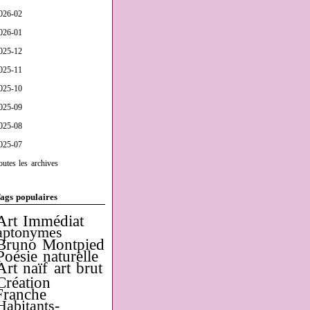
026-02
026-01
025-12
025-11
025-10
025-09
025-08
025-07
outes les archives
ags populaires
Art Immédiat
aptonymes
Bruno Montpied
Poésie naturelle
Art naïf
art brut
Création
Franche
Habitants-