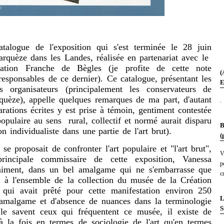
atalogue de l'exposition qui s'est terminée le 28 juin
rquèze dans les Landes, réalisée en partenariat avec le
tion Franche de Bègles (je profite de cette note
(
responsables de ce dernier). Ce catalogue, présentant les
E
s organisateurs (principalement les conservateurs de
uèze), appelle quelques remarques de ma part, d'autant
.
rations écrites y est prise à témoin, gentiment contestée
opulaire au sens rural, collectif et normé aurait disparu
B
on individualiste dans une partie de l'art brut).
(
e proposait de confronter l'art populaire et "l'art brut",
V
rincipale commissaire de cette exposition, Vanessa
p
uniment, dans un bel amalgame qui ne s'embarrasse que
c
 à l'ensemble de la collection du musée de la Création
 qui avait prêté pour cette manifestation environ 250
L
'amalgame et d'absence de nuances dans la terminologie
S
e savent ceux qui fréquentent ce musée, il existe de
 à la fois en termes de sociologie de l'art qu'en termes