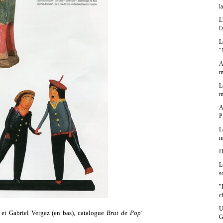
l
L
l
L
"
A
m
L
m
A
P
L
m
D
L
s
"
c
U
et Gabriel Vergez (en bas), catalogue
Brut de Pop'
G