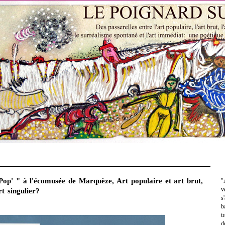
op' " à l'écomusée de Marquèze, Art populaire et art brut,
"
v
t singulier?
s
b
t
d