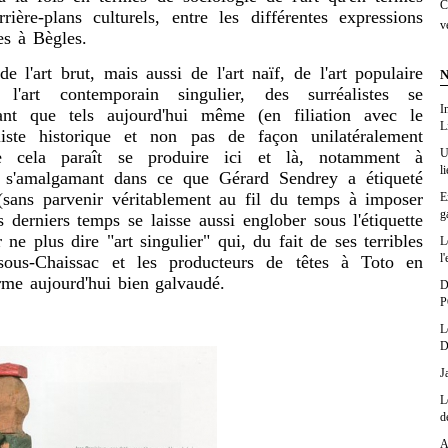
C
arrière-plans culturels, entre les différentes expressions
v
es à Bègles.
rt brut, mais aussi de l'art naïf, de l'art populaire
N
 l'art contemporain singulier, des surréalistes se
I
ant que tels aujourd'hui même (en filiation avec le
L
iste historique et non pas de façon unilatéralement
U
 cela paraît se produire ici et là, notamment à
l
t s'amalgamant dans ce que Gérard Sendrey a étiqueté
 (sans parvenir véritablement au fil du temps à imposer
E
g
s derniers temps se laisse aussi englober sous l'étiquette
 ne plus dire "art singulier" qui, du fait de ses terribles
L
l'
sous-Chaissac et les producteurs de têtes à Toto en
erme aujourd'hui bien galvaudé.
D
P
L
D
J
L
d
A