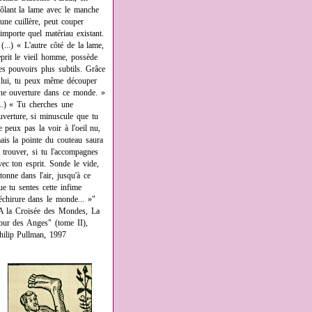
rôlant la lame avec le manche
'une cuillère, peut couper
'importe quel matériau existant.
 (...) « L'autre côté de la lame,
eprit le vieil homme, possède
es pouvoirs plus subtils. Grâce
 lui, tu peux même découper
ne ouverture dans ce monde. »
...) « Tu cherches une
uverture, si minuscule que tu
e peux pas la voir à l'oeil nu,
ais la pointe du couteau saura
a trouver, si tu l'accompagnes
vec ton esprit. Sonde le vide,
âtonne dans l'air, jusqu'à ce
ue tu sentes cette infime
échirure dans le monde... »"
A la Croisée des Mondes, La
our des Anges" (tome II),
hilip Pullman, 1997