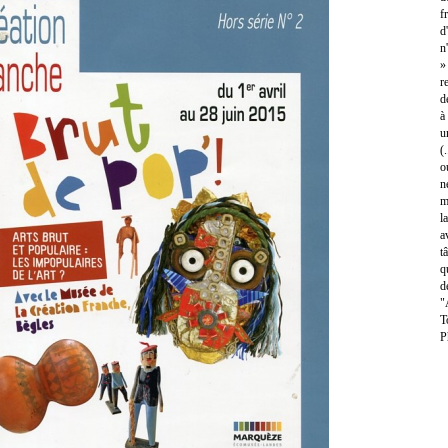
f
d
n
»
r
d
à
u
(
o
n
m
l
a
t
q
d
"
T
P