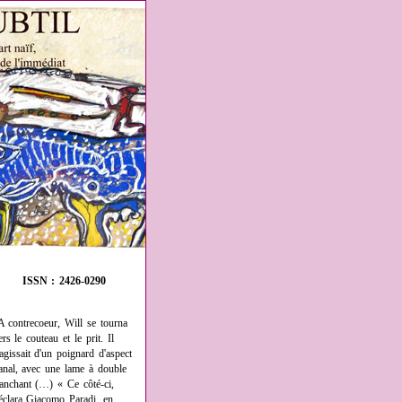
ISSN : 2426-0290
A contrecoeur, Will se tourna
ers le couteau et le prit. Il
'agissait d'un poignard d'aspect
anal, avec une lame à double
ranchant (…) « Ce côté-ci,
éclara Giacomo Paradi, en