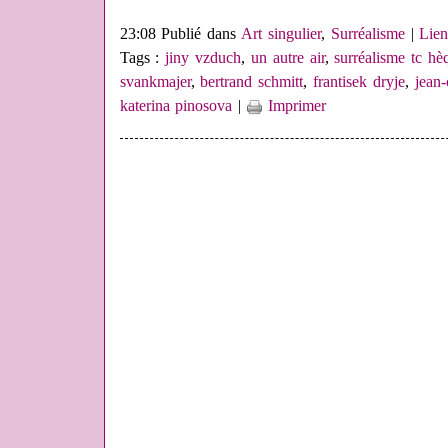
23:08 Publié dans
Art singulier
,
Surréalisme
|
Lie
Tags :
jiny vzduch
,
un autre air
,
surréalisme tc hè
svankmajer
,
bertrand schmitt
,
frantisek dryje
,
jean-
katerina pinosova
|
Imprimer