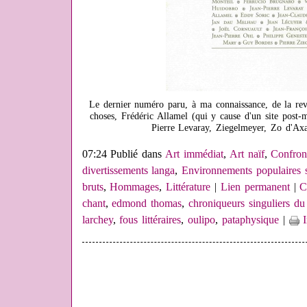
Le dernier numéro paru, à ma connaissance, de la rev
choses, Frédéric Allamel (qui y cause d'un site post-
Pierre Levaray, Ziegelmeyer, Zo d'Axa
07:24 Publié dans
Art immédiat
,
Art naïf
,
Confron
divertissements langa
,
Environnements populaires 
bruts
,
Hommages
,
Littérature
|
Lien permanent
|
C
chant
,
edmond thomas
,
chroniqueurs singuliers du 
larchey
,
fous littéraires
,
oulipo
,
pataphysique
|
I