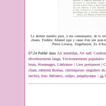
Le dernier numéro paru, à ma connaissance, de la rev
choses, Frédéric Allamel (qui y cause d'un site post-
Pierre Levaray, Ziegelmeyer, Zo d'Axa
07:24 Publié dans
Art immédiat
,
Art naïf
,
Confron
divertissements langa
,
Environnements populaires 
bruts
,
Hommages
,
Littérature
|
Lien permanent
|
C
chant
,
edmond thomas
,
chroniqueurs singuliers du 
larchey
,
fous littéraires
,
oulipo
,
pataphysique
|
I