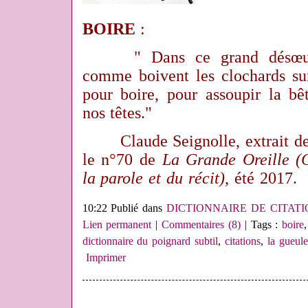
BOIRE
:
" Dans ce grand désœuvre
comme boivent les clochards sur
pour boire, pour assoupir la bê
nos têtes."
Claude Seignolle, extrait d
le n°70 de
La Grande Oreille (C
la parole et du récit)
, été 2017.
10:22 Publié dans
DICTIONNAIRE DE CITAT
Lien permanent
|
Commentaires (8)
| Tags :
boire
dictionnaire du poignard subtil
,
citations
,
la gueule
Imprimer