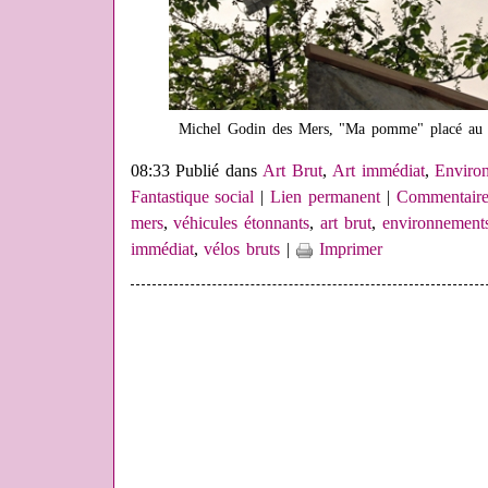
M
i
chel Godin des Mers, "Ma pomme" placé au 
08:33 Publié dans
Art Brut
,
Art immédiat
,
Environ
Fantastique social
|
Lien permanent
|
Commentaire
mers
,
véhicules étonnants
,
art brut
,
environnement
immédiat
,
vélos bruts
|
Imprimer