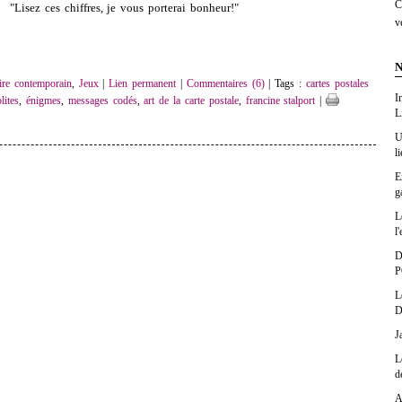
C
"Lisez ces chiffres, je vous porterai bonheur!"
v
N
ire contemporain
,
Jeux
|
Lien permanent
|
Commentaires (6)
| Tags :
cartes postales
I
lites
,
énigmes
,
messages codés
,
art de la carte postale
,
francine stalport
|
L
U
l
E
g
L
l'
D
P
L
D
J
L
d
A