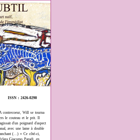
ISSN : 2426-0290
A contrecoeur, Will se tourna
ers le couteau et le prit. Il
'agissait d'un poignard d'aspect
anal, avec une lame à double
ranchant (…) « Ce côté-ci,
éclara Giacomo Paradi, en