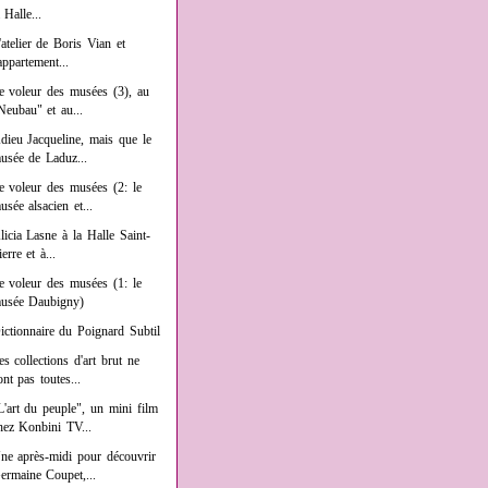
a Halle...
'atelier de Boris Vian et
'appartement...
e voleur des musées (3), au
Neubau" et au...
dieu Jacqueline, mais que le
usée de Laduz...
e voleur des musées (2: le
usée alsacien et...
licia Lasne à la Halle Saint-
ierre et à...
e voleur des musées (1: le
usée Daubigny)
ictionnaire du Poignard Subtil
es collections d'art brut ne
ont pas toutes...
L'art du peuple", un mini film
hez Konbini TV...
ne après-midi pour découvrir
ermaine Coupet,...