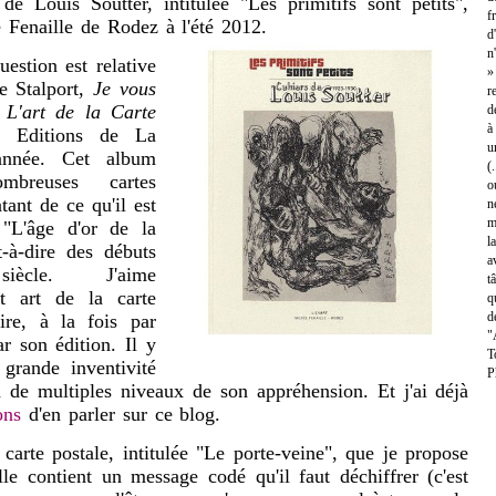
de Louis Soutter, intitulée "Les primitifs sont petits",
f
 Fenaille de Rodez à l'été 2012.
d
n
stion est relative
»
e Stalport,
Je vous
r
 L'art de la Carte
d
à
x Editions de La
u
 année. Cet album
(
mbreuses cartes
o
atant de ce qu'il est
n
m
 "L'âge d'or de la
l
st-à-dire des débuts
a
cle. J'aime
t
et art de la carte
q
d
aire, à la fois par
"
ar son édition. Il y
T
grande inventivité
P
 de multiples niveaux de son appréhension. Et j'ai déjà
ons
d'en parler sur ce blog.
te postale, intitulée "Le porte-veine", que je propose
lle contient un message codé qu'il faut déchiffrer (c'est