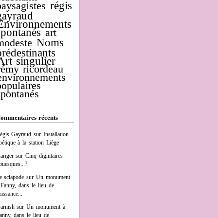
régis
paysagistes
gayraud
Environnements
spontanés
art
Noms
modeste
prédestinants
Art singulier
rémy ricordeau
environnements
populaires
spontanés
ommentaires récents
égis Gayraud
sur
Installation
oétique à la station Liège
ariger
sur
Cinq dignitaires
buesques...?
e sciapode
sur
Un monument
 Fanny, dans le lieu de
aissance...
arnish
sur
Un monument à
anny, dans le lieu de