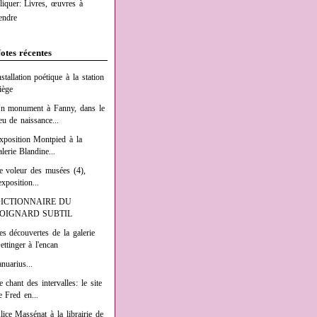
liquer: Livres, œuvres à
endre
otes récentes
nstallation poétique à la station
iège
n monument à Fanny, dans le
ieu de naissance...
xposition Montpied à la
alerie Blandine...
e voleur des musées (4),
exposition...
ICTIONNAIRE DU
OIGNARD SUBTIL
es découvertes de la galerie
ettinger à l'encan
anuarius...
e chant des intervalles: le site
e Fred en...
lice Massénat à la librairie de