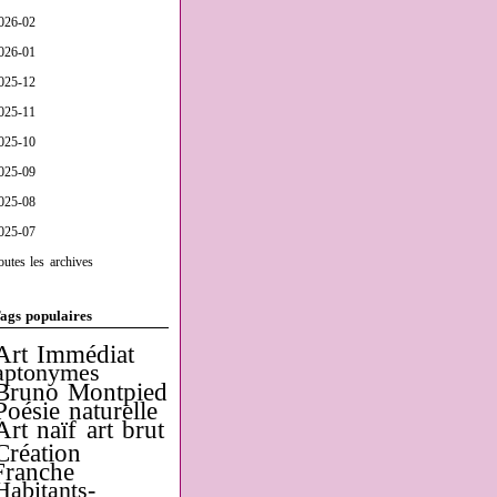
026-02
026-01
025-12
025-11
025-10
025-09
025-08
025-07
outes les archives
ags populaires
Art Immédiat
aptonymes
Bruno Montpied
Poésie naturelle
Art naïf
art brut
Création
Franche
Habitants-