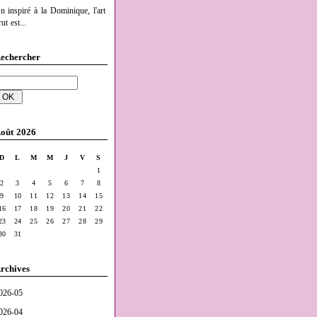
n inspiré à la Dominique, l'art
ut est...
echercher
oût 2026
D
L
M
M
J
V
S
1
2
3
4
5
6
7
8
9
10
11
12
13
14
15
16
17
18
19
20
21
22
23
24
25
26
27
28
29
30
31
rchives
026-05
026-04