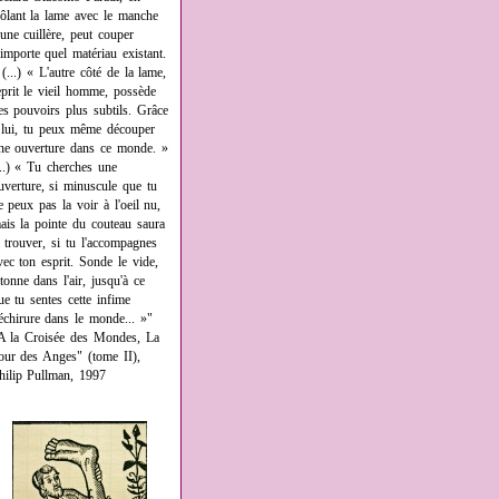
rôlant la lame avec le manche
'une cuillère, peut couper
'importe quel matériau existant.
 (...) « L'autre côté de la lame,
eprit le vieil homme, possède
es pouvoirs plus subtils. Grâce
 lui, tu peux même découper
ne ouverture dans ce monde. »
...) « Tu cherches une
uverture, si minuscule que tu
e peux pas la voir à l'oeil nu,
ais la pointe du couteau saura
a trouver, si tu l'accompagnes
vec ton esprit. Sonde le vide,
âtonne dans l'air, jusqu'à ce
ue tu sentes cette infime
échirure dans le monde... »"
A la Croisée des Mondes, La
our des Anges" (tome II),
hilip Pullman, 1997