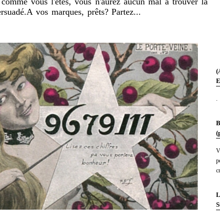
s comme vous l'êtes, vous n'aurez aucun mal à trouver la
persuadé.A vos marques, prêts? Partez...
(
E
.
B
(
V
p
c
L
S