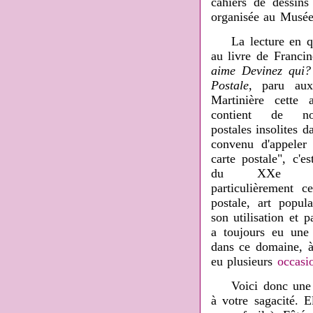
cahiers de dessins 
organisée au Musée
La lecture en que
au livre de Francin
aime Devinez qui?
Postale
, paru au
Martinière cette
contient de no
postales insolites d
convenu d'appeler
carte postale", c'e
du XXe siè
particulièrement c
postale, art popul
son utilisation et p
a toujours eu une 
dans ce domaine, à
eu plusieurs
occasi
Voici donc une car
à votre sagacité. E