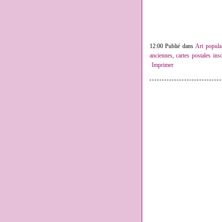
12:00 Publié dans
Art popula
anciennes
,
cartes postales inso
Imprimer