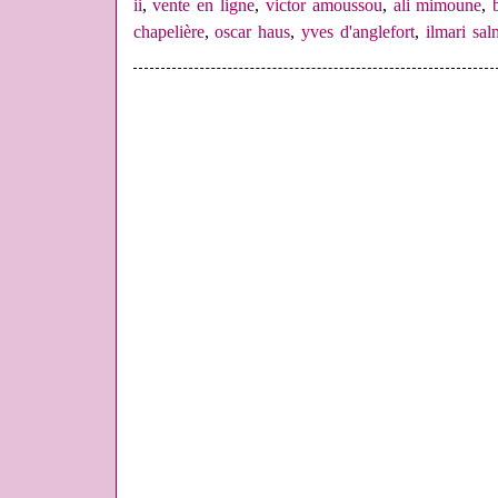
ii
,
vente en ligne
,
victor amoussou
,
ali mimoune
,
chapelière
,
oscar haus
,
yves d'anglefort
,
ilmari sal