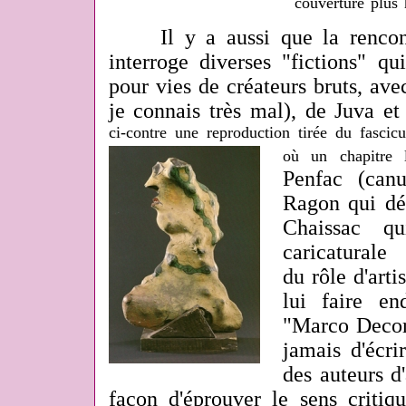
couverture plus
Il y a aussi que la rencont
interroge diverses "fictions" qu
pour vies de créateurs bruts, av
je connais très mal), de Juva et 
ci-contre une reproduction tirée du fascicu
où un chapitre l
Penfac (can
Ragon qui dé
Chaissac q
caricatura
du rôle d'arti
lui faire e
"Marco Decor
jamais d'écri
des auteurs d'
façon d'éprouver le sens critiq