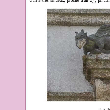
d'un 9 très sinueux, proche d'un 2) ; ph .B
Un dr