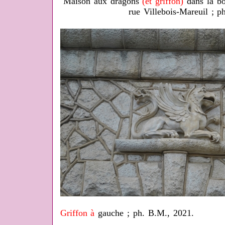
Maison aux dragons
(et griffon)
dans la bo
rue Villebois-Mareuil ; p
Griffon à
gauche ; ph. B.M., 2021.