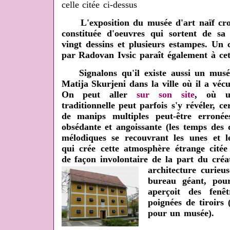
celle citée ci-dessus
L'exposition du musée d'art naïf croat
constituée d'oeuvres qui sortent de sa c
vingt dessins et plusieurs estampes. Un
par Radovan Ivsic paraît également à cet
Signalons qu'il existe aussi un musé
Matija Skurjeni dans la ville où il a vécu
On peut aller
sur son site
, où u
traditionnelle peut parfois s'y révéler, ce
de manips multiples peut-être erronées
obsédante et angoissante (les temps des 
mélodiques se recouvrant les unes et l
qui crée cette atmosphère étrange cité
de façon involontaire de la part du créat
architecture curieu
bureau géant, pou
aperçoit des fenê
poignées de tiroirs
pour un musée).