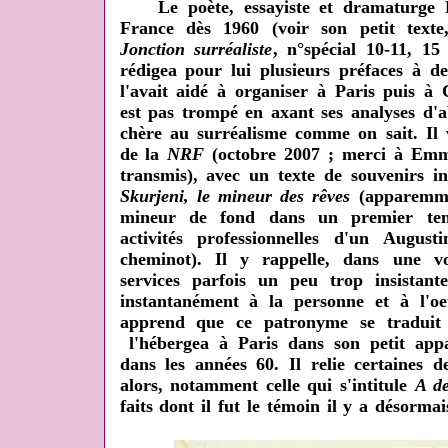
Le poète, essayiste et dramaturge Ra
France dès 1960 (voir son petit text
Jonction surréaliste
, n°spécial 10-11, 15
rédigea pour lui plusieurs préfaces à de
l'avait aidé à organiser à Paris puis à
est pas trompé en axant ses analyses d'a
chère au surréalisme comme on sait. Il 
de la
NRF
(octobre 2007 ; merci à Emm
transmis), avec un texte de souvenirs i
Skurjeni, le mineur des rêves
(apparemme
mineur de fond dans un premier tem
activités professionnelles d'un Augus
cheminot). Il y rappelle, dans une v
services parfois un peu trop insistante
instantanément à la personne et à l'oe
apprend que ce patronyme se traduit 
l'hébergea à Paris dans son petit ap
dans les années 60. Il relie certaines d
alors, notamment celle qui s'intitule
A de
faits dont il fut le témoin il y a désorma