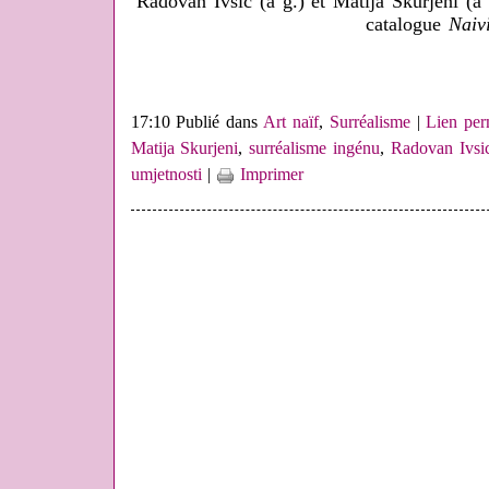
Radovan Ivsic (à g.) et Matija Skurjeni (à 
catalogue
Naiv
17:10 Publié dans
Art naïf
,
Surréalisme
|
Lien pe
Matija Skurjeni
,
surréalisme ingénu
,
Radovan Ivsi
umjetnosti
|
Imprimer