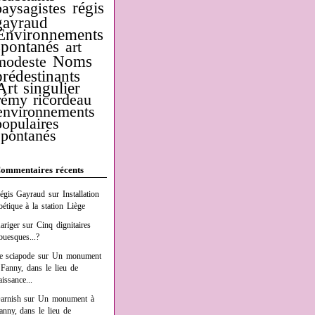
régis
paysagistes
gayraud
Environnements
spontanés
art
Noms
modeste
prédestinants
Art singulier
rémy ricordeau
environnements
populaires
spontanés
ommentaires récents
égis Gayraud
sur
Installation
oétique à la station Liège
ariger
sur
Cinq dignitaires
buesques...?
e sciapode
sur
Un monument
 Fanny, dans le lieu de
aissance...
arnish
sur
Un monument à
anny, dans le lieu de