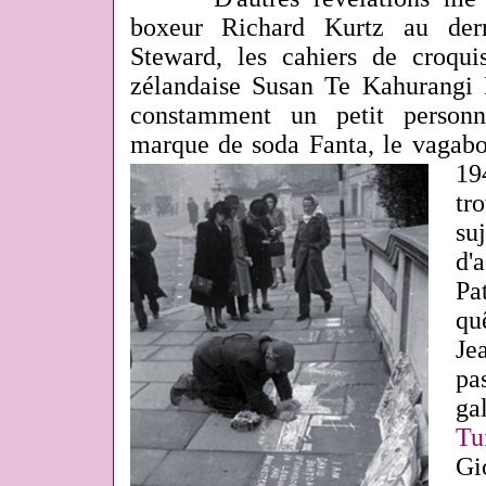
boxeur Richard Kurtz au der
Steward, les cahiers de croqu
zélandaise Susan Te Kahurangi
constamment un petit personn
marque de soda Fanta, le vagab
19
tro
su
d'
Pa
qu
Je
pa
ga
Tu
Gi