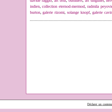
davide raggio
,
art brut
,
outsiders
,
art singulier
,
her
indien
,
collection eternod-mermod
,
radmila peyovi
burton
,
galerie rizomi
,
solange knopf
,
galerie cavi
Déclarer un contenu i