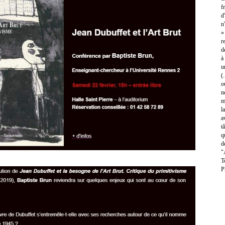
f
d
n
»
r
d
à
u
(
o
n
m
l
a
t
q
d
"
T
P