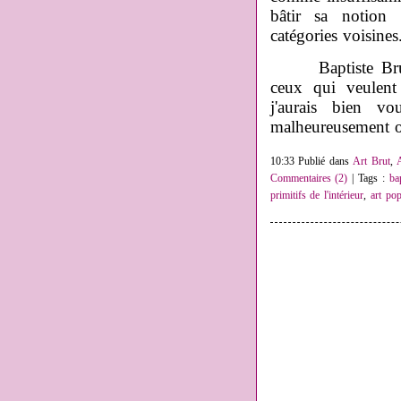
bâtir sa notion 
catégories voisine
Baptiste Brun vi
ceux qui veulent 
j'aurais bien vo
malheureusement oc
10:33 Publié dans
Art Brut
,
Commentaires (2)
| Tags :
ba
primitifs de l'intérieur
,
art pop