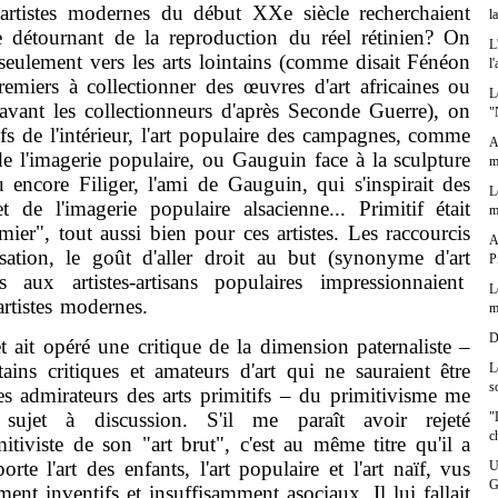
artistes modernes du début XXe siècle recherchaient
l
 détournant de la reproduction du réel rétinien? On
L
 seulement vers les arts lointains (comme disait Fénéon
l
remiers à collectionner des œuvres d'art africaines ou
L
avant les collectionneurs d'après Seconde Guerre), on
"
ifs de l'intérieur, l'art populaire des campagnes, comme
A
de l'imagerie populaire, ou Gauguin face à la sculpture
m
 encore Filiger, l'ami de Gauguin, qui s'inspirait des
L
et de l'imagerie populaire alsacienne... Primitif était
m
er", tout aussi bien pour ces artistes. Les raccourcis
A
lisation, le goût d'aller droit au but (synonyme d'art
P
s aux artistes-artisans populaires impressionnaient
L
artistes modernes.
m
D
 opéré une critique de la dimension paternaliste –
tains critiques et amateurs d'art qui ne sauraient être
L
s
les admirateurs des arts primitifs – du primitivisme me
 sujet à discussion. S'il me paraît avoir rejeté
"
c
imitiviste de son "art brut", c'est au même titre qu'il a
rte l'art des enfants, l'art populaire et l'art naïf, vus
U
G
nt inventifs et insuffisamment asociaux. Il lui fallait