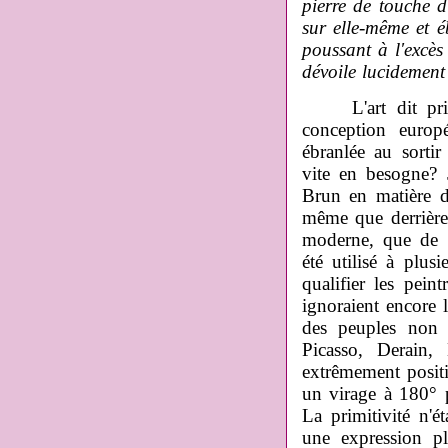
pierre de touche d
sur elle-même et 
poussant à l'excès
dévoile lucidement 
L'art dit primit
conceptio
n europé
ébranlée au sorti
vite en besogne? 
Brun en matière d
même que derrière 
moderne, que de l
été utilisé à plusi
qualifier les pein
ignoraient encore l
des peuples non 
Picasso, Derain,
extrêmement positif
un virage à 180° p
La primitivité n'é
une expression pl