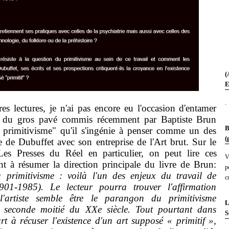
(
E
.
 lectures, je n'ai pas encore eu l'occasion d'entamer
t du gros pavé commis récemment par Baptiste Brun
B
u primitivisme" qu'il s'ingénie à penser comme un des
(
e de Dubuffet avec son entreprise de l'Art brut. Sur le
es Presses du Réel en particulier, on peut lire ces
V
nt à résumer la direction principale du livre de Brun:
p
 primitivisme : voilà l'un des enjeux du travail de
c
901-1985). Le lecteur pourra trouver l'affirmation
l'artiste semble être le parangon du primitivisme
L
a seconde moitié du XXe siècle. Tout pourtant dans
S
rt à récuser l'existence d'un art supposé « primitif »,