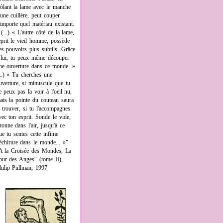
rôlant la lame avec le manche
'une cuillère, peut couper
'importe quel matériau existant.
 (...) « L'autre côté de la lame,
eprit le vieil homme, possède
es pouvoirs plus subtils. Grâce
 lui, tu peux même découper
ne ouverture dans ce monde. »
...) « Tu cherches une
uverture, si minuscule que tu
e peux pas la voir à l'oeil nu,
ais la pointe du couteau saura
a trouver, si tu l'accompagnes
vec ton esprit. Sonde le vide,
âtonne dans l'air, jusqu'à ce
ue tu sentes cette infime
échirure dans le monde... »"
A la Croisée des Mondes, La
our des Anges" (tome II),
hilip Pullman, 1997