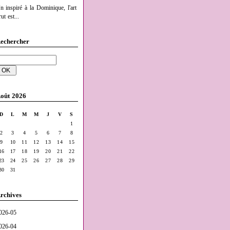
n inspiré à la Dominique, l'art
ut est...
echercher
oût 2026
D
L
M
M
J
V
S
1
2
3
4
5
6
7
8
9
10
11
12
13
14
15
16
17
18
19
20
21
22
23
24
25
26
27
28
29
30
31
rchives
026-05
026-04