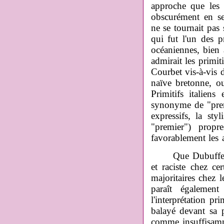
approche que les 
obscurément en se
ne se tournait pas
qui fut l'un des p
océaniennes, bien 
admirait les primit
Courbet vis-à-vis 
naïve bretonne, ou
Primitifs italiens 
synonyme de "premi
expressifs, la sty
"premier") propre
favorablement les 
Que Dubuffet ait
et raciste chez cer
majoritaires chez 
paraît également
l'interprétation pr
balayé devant sa po
comme insuffisamme