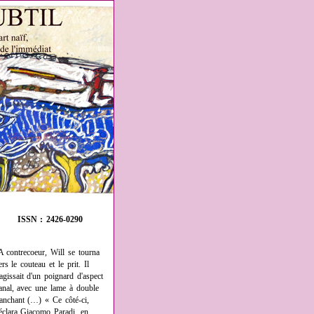
ISSN : 2426-0290
A contrecoeur, Will se tourna
ers le couteau et le prit. Il
'agissait d'un poignard d'aspect
anal, avec une lame à double
ranchant (…) « Ce côté-ci,
éclara Giacomo Paradi, en