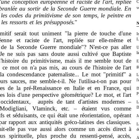
'une conception européenne et raciste de l'art, repliée
C
ébranlée au sortir de la Seconde Guerre mondiale. En
v
 les codes du primitivisme de son temps, le peintre en
les ressorts et les présupposés.
"
N
if serait tout uniment "la pierre de touche d'une
I
L
enne et raciste de l'art, repliée sur elle-même et
r de la Seconde Guerre mondiale"? N'est-ce pas aller
U
l
Je ne suis pas sans doute aussi cultivé que Baptiste
'histoire du primitivisme, mais il me semble tout de
E
g
ce mot on n'a pas mis, au cours de l'histoire de l'art
a condescendance paternaliste... Le mot "primitif" a
L
l'
eurs sauces, me semble-t-il. Ne l'utilisa-t-on pas pour
tres de la pré-Renaissance en Italie et en France, qui
D
P
es lois d'une perspective géométrique? Le mot, et l'art
occidentaux, auprès de tant d'artistes modernes –
L
D
 Modigliani, Vlaminck, etc. – étaient vus comme
s et séduisants, ce qui était une réorientation, opérant
J
ar rapport aux antiquités gréco-latines des classiques.
L
tait-elle pas vue aussi alors comme un accès direct à
d
us spirituelle, plus proche du ressenti-pensé, accès,
A