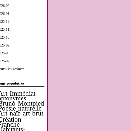
026-02
026-01
025-12
025-11
025-10
025-09
025-08
025-07
outes les archives
ags populaires
Art Immédiat
aptonymes
Bruno Montpied
Poésie naturelle
Art naïf
art brut
Création
Franche
Habitants-