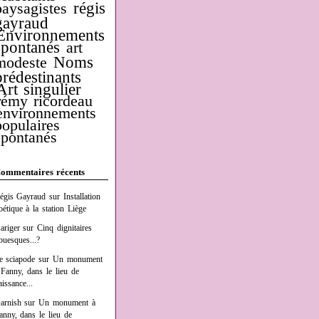
régis
paysagistes
gayraud
Environnements
spontanés
art
Noms
modeste
prédestinants
Art singulier
rémy ricordeau
environnements
populaires
spontanés
ommentaires récents
égis Gayraud
sur
Installation
oétique à la station Liège
ariger
sur
Cinq dignitaires
buesques...?
e sciapode
sur
Un monument
 Fanny, dans le lieu de
aissance...
arnish
sur
Un monument à
anny, dans le lieu de