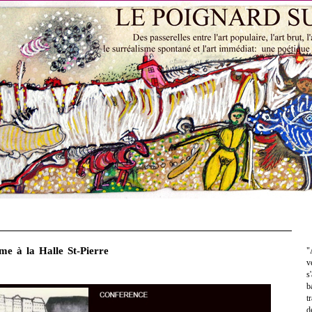
sme à la Halle St-Pierre
"
v
s
b
t
d