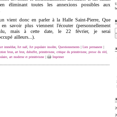
en éliminant toutes les annexions possibles aux
U
br
s.
ent donc en parler à la Halle Saint-Pierre, Que
R
en savoir plus viennent l'écouter (personnellement
ulu, mais à cette date, le 22 février, je serai
cupé ailleurs...).
Art immédiat
,
Art naïf
,
Art populaire insolite
,
Questionnements
|
Lien permanent
|
A
ptiste brun
,
art brut
,
dubuffet
,
primitivisme
,
critique du primitivisme
,
presse du réel
,
ulaire
,
art moderne et primitivisme
|
Imprimer
A
2
2