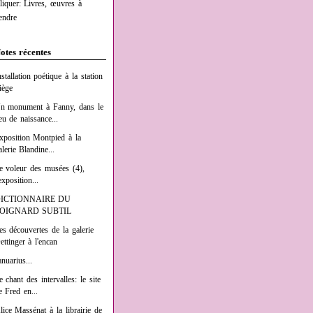
liquer: Livres, œuvres à
endre
otes récentes
nstallation poétique à la station
iège
n monument à Fanny, dans le
ieu de naissance...
xposition Montpied à la
alerie Blandine...
e voleur des musées (4),
exposition...
ICTIONNAIRE DU
OIGNARD SUBTIL
es découvertes de la galerie
ettinger à l'encan
anuarius...
e chant des intervalles: le site
e Fred en...
lice Massénat à la librairie de