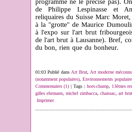
programme ne le précise pas). On
de Philippe Lespinasse et An
reliquaires du Suisse Marc Moret, 
à la "grotte" de Maurice Dumoulin
à l'expo sur l'art brut fribourgeo
de l'art brut à Lausanne). Bref, c
du bon, rien que du bonheur.
01:03 Publié dans
Art Brut
,
Art moderne méconn
(notamment populaires)
,
Environnements populaire
Commentaires (1)
| Tags :
hors-champ
,
13èmes re
gilles ehrmann
,
michel zimbacca
,
chaissac
,
art bru
Imprimer