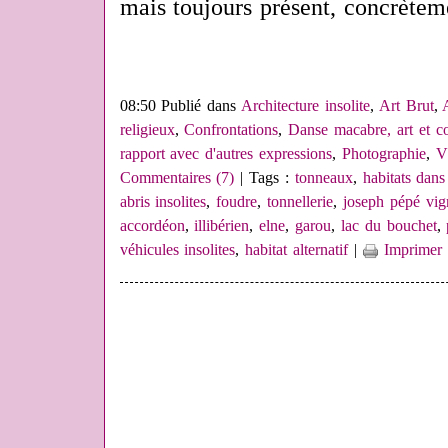
mais toujours présent, concrètem
08:50 Publié dans
Architecture insolite
,
Art Brut
,
religieux
,
Confrontations
,
Danse macabre, art et c
rapport avec d'autres expressions
,
Photographie
,
V
Commentaires (7)
| Tags :
tonneaux
,
habitats dan
abris insolites
,
foudre
,
tonnellerie
,
joseph pépé vig
accordéon
,
illibérien
,
elne
,
garou
,
lac du bouchet
,
véhicules insolites
,
habitat alternatif
|
Imprimer