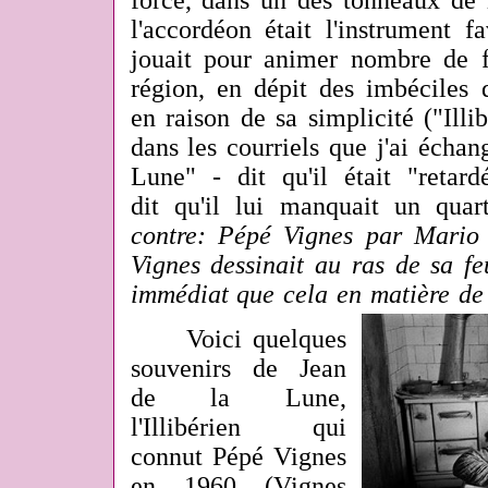
forcé, dans un des tonneaux de l
l'accordéon était l'instrument f
jouait pour animer nombre de f
région, en dépit des imbéciles 
en raison de sa simplicité ("Illib
dans les courriels que j'ai échan
Lune" - dit qu'il était "retar
dit qu'il lui manquait un quart
contre: Pépé Vignes par Mario
Vignes dessinait au ras de sa feu
immédiat que cela en matière de
Voici quelques
souvenirs de Jean
de la Lune,
l'Illibérien qui
connut Pépé Vignes
en 1960 (Vignes