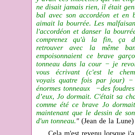
ne disait jamais rien, il était gen
bal avec son accordéon et en bo
aimait la bourrée. Les malfaisan
l'accordéon et danser la bourrée
comprenez qu'à la fin, ça d
retrouver avec la même ba
empoisonnaient ce brave garç
tonneau dans la cour − je revo
vous écrivant (c'est le chem
voyais quatre fois par jour) −
énormes tonneaux −des foudres
d’eux, Jo dormait. C'était sa c
comme été ce brave Jo dormait
maintenant que le dessin de son
d'un tonneau.
"
(Jean de la Lune
Cela m'est revenu lorsque j'ai