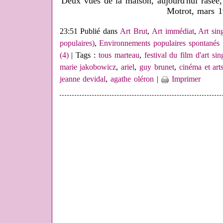
Deux vues de la maison, aujourd'hui rasé
Motrot, mars 
23:51 Publié dans
Art Brut
,
Art immédiat
,
Art sing
populaires)
,
Environnements populaires spontanés
(4)
| Tags :
tous marteau
,
festival du film d'art sin
marie jakobowicz
,
ariel
,
guy brunet
,
cinéma et arts
jeanne devidal
,
agathe oléron
|
Imprimer