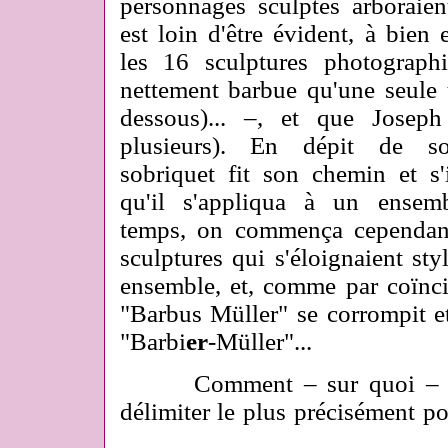
personnages sculptés arboraie
est loin d'être évident, à bien 
les 16 sculptures photograph
nettement barbue qu'une seule t
dessous)... –, et que Jose
plusieurs). En dépit de s
sobriquet fit son chemin et s
qu'il s'appliqua à un ensem
temps, on commença cependant
sculptures qui s'éloignaient st
ensemble, et, comme par coïnci
"Barbus Müller" se corrompit et
"Barbi
er
-Müller"...
Comment – sur quoi – doi
délimiter le plus précisément po