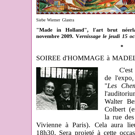
Siebe Wiemer Glastra
"Made in Holland", l'art brut néerl
novembre 2009. V
ernissage le jeudi 15 o
*
SOIREE d'HOMMAGE à MADE
C'est pr
de l'expo,
"
Les Chem
l'auditor
Walter Be
Colbert (e
la rue de
Vivienne à Paris). Cela aura li
18h30. Sera projeté à cette occa