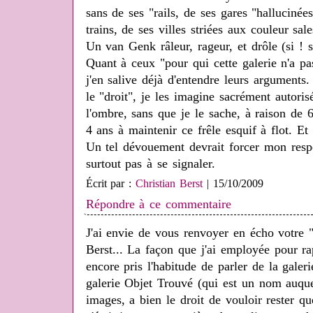
sans de ses "rails, de ses gares "hallucinée
trains, de ses villes striées aux couleur sale
Un van Genk râleur, rageur, et drôle (si ! s
Quant à ceux "pour qui cette galerie n'a p
j'en salive déjà d'entendre leurs arguments
le "droit", je les imagine sacrément autoris
l'ombre, sans que je le sache, à raison de 
4 ans à maintenir ce frêle esquif à flot. Et
Un tel dévouement devrait forcer mon respec
surtout pas à se signaler.
Écrit par :
Christian Berst
| 15/10/2009
Répondre à ce commentaire
J'ai envie de vous renvoyer en écho votre
Berst... La façon que j'ai employée pour r
encore pris l'habitude de parler de la galer
galerie Objet Trouvé (qui est un nom auque
images, a bien le droit de vouloir rester q