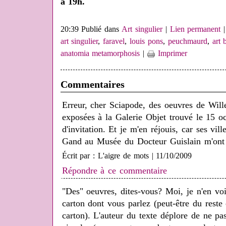
à 19h.
20:39 Publié dans
Art singulier
|
Lien permanent
art singulier
,
faravel
,
louis pons
,
peuchmaurd
,
art 
anatomia metamorphosis
|
Imprimer
Commentaires
Erreur, cher Sciapode, des oeuvres de Wil
exposées à la Galerie Objet trouvé le 15 oc
d'invitation. Et je m'en réjouis, car ses vil
Gand au Musée du Docteur Guislain m'ont 
Écrit par : L'aigre de mots | 11/10/2009
Répondre à ce commentaire
"Des" oeuvres, dites-vous? Moi, je n'en v
carton dont vous parlez (peut-être du reste 
carton). L'auteur du texte déplore de ne p