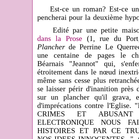
Est-ce un roman? Est-ce u
pencherai pour la deuxième hypo
Edité par une petite maison
dans la Prose
(1, rue du Por
Plancher
de Perrine Le Querrec 
une centaine de pages le c
Béarnais "Jeannot" qui, s'enf
étroitement dans le nœud inextri
même sans cesse plus retranché
se laisser périr d'inanition prè
sur un plancher qu'il grava, 
d'imprécations contre l'Eglis
CRIMES ET ABUSAN
ELECTRONIQUE NOUS FA
HISTOIRES ET PAR CE T