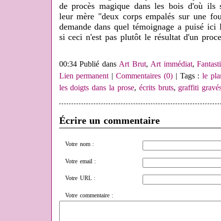
de procès magique dans les bois d'où ils s
leur mère "deux corps empalés sur une fou
demande dans quel témoignage a puisé ici l'
si ceci n'est pas plutôt le résultat d'un pro
00:34 Publié dans
Art Brut
,
Art immédiat
,
Fantast
Lien permanent
|
Commentaires (0)
| Tags :
le pl
les doigts dans la prose
,
écrits bruts
,
graffiti gravé
Écrire un commentaire
Votre nom :
Votre email :
Votre URL :
Votre commentaire :