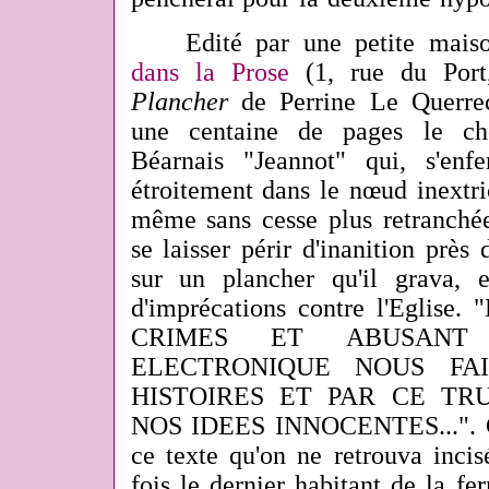
Edité par une petite maison
dans la Prose
(1, rue du Por
Plancher
de Perrine Le Querrec 
une centaine de pages le c
Béarnais "Jeannot" qui, s'enf
étroitement dans le nœud inextri
même sans cesse plus retranché
se laisser périr d'inanition prè
sur un plancher qu'il grava, 
d'imprécations contre l'Eglis
CRIMES ET ABUSAN
ELECTRONIQUE NOUS FA
HISTOIRES ET PAR CE T
NOS IDEES INNOCENTES...". Ce 
ce texte qu'on ne retrouva incis
fois le dernier habitant de la f