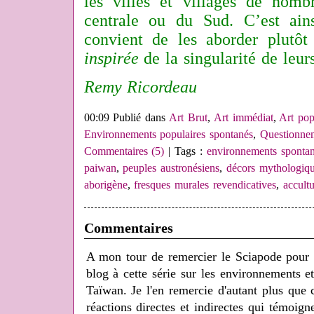
les villes et villages de nom
centrale ou du Sud. C’est ain
convient de les aborder plutô
inspirée
de la singularité de leurs
Remy Ricordeau
00:09 Publié dans
Art Brut
,
Art immédiat
,
Art pop
Environnements populaires spontanés
,
Questionne
Commentaires (5)
| Tags :
environnements spontan
paiwan
,
peuples austronésiens
,
décors mythologiq
aborigène
,
fresques murales revendicatives
,
accultu
Commentaires
A mon tour de remercier le Sciapode pour l'
blog à cette série sur les environnements et
Taïwan. Je l'en remercie d'autant plus que c
réactions directes et indirectes qui témoign