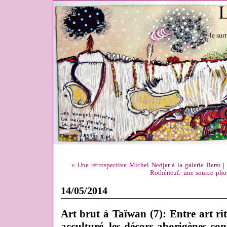
« Une rétrospective Michel Nedjar à la galerie Berst
|
Rothéneuf: une source phot
14/05/2014
Art brut à Taïwan (7): Entre art rit
acculturé, les décors aborigènes c