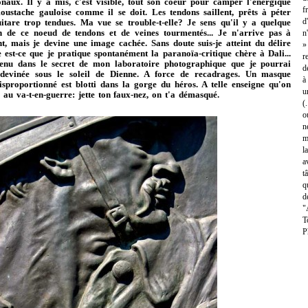
naux. Il y a mis, c'est visible, tout son coeur pour camper l'énergique
f
moustache gauloise comme il se doit. Les tendons saillent, prêts à péter
d
tare trop tendues. Ma vue se trouble-t-elle? Je sens qu'il y a quelque
n de ce noeud de tendons et de veines tourmentés... Je n'arrive pas à
n
t, mais je devine une image cachée. Sans doute suis-je atteint du délire
»
re est-ce que je pratique spontanément la paranoïa-critique chère à Dali...
r
venu dans le secret de mon laboratoire photographique que je pourrai
d
 devinée sous le soleil de Dienne. A force de recadrages. Un masque
à
sproportionné est blotti dans la gorge du héros. A telle enseigne qu'on
u
au va-t-en-guerre: jette ton faux-nez, on t'a démasqué.
(
o
n
m
l
a
t
q
d
"
T
P