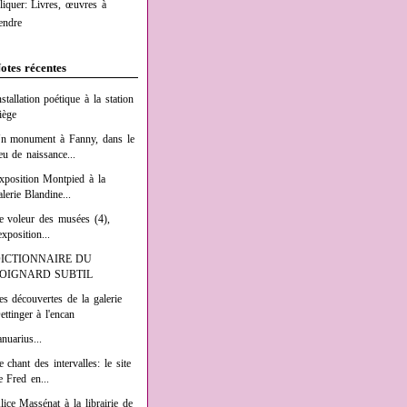
liquer: Livres, œuvres à
endre
otes récentes
nstallation poétique à la station
iège
n monument à Fanny, dans le
ieu de naissance...
xposition Montpied à la
alerie Blandine...
e voleur des musées (4),
exposition...
ICTIONNAIRE DU
OIGNARD SUBTIL
es découvertes de la galerie
ettinger à l'encan
anuarius...
e chant des intervalles: le site
e Fred en...
lice Massénat à la librairie de