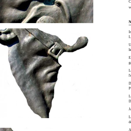
C
v
N
I
L
U
l
E
g
L
l'
D
P
L
D
J
L
d
A