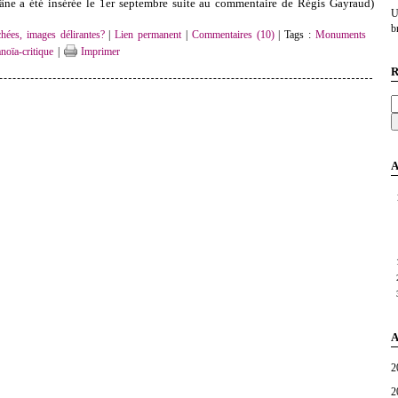
âne a été insérée le 1er septembre suite au commentaire de Régis Gayraud)
U
br
hées, images délirantes?
|
Lien permanent
|
Commentaires (10)
| Tags :
Monuments
noïa-critique
|
Imprimer
R
A
A
2
2