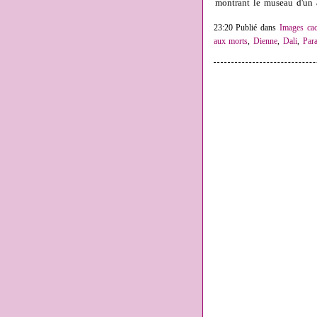
montrant le museau d'un 
23:20 Publié dans
Images cac
aux morts
,
Dienne
,
Dali
,
Para