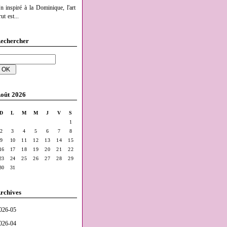
n inspiré à la Dominique, l'art
ut est...
echercher
oût 2026
D
L
M
M
J
V
S
1
2
3
4
5
6
7
8
9
10
11
12
13
14
15
16
17
18
19
20
21
22
23
24
25
26
27
28
29
30
31
rchives
026-05
026-04