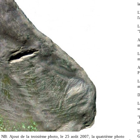
l
L
l
L
"
A
m
L
m
A
P
L
m
D
L
s
"
c
U
G
 NB: Ajout de la troisième photo, le 25 août 2007; la quatrième photo