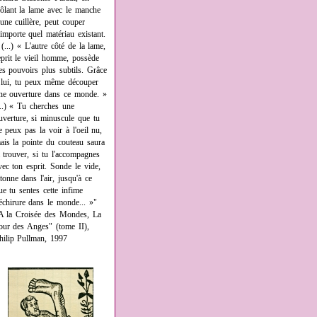
rôlant la lame avec le manche
'une cuillère, peut couper
'importe quel matériau existant.
 (...) « L'autre côté de la lame,
eprit le vieil homme, possède
es pouvoirs plus subtils. Grâce
 lui, tu peux même découper
ne ouverture dans ce monde. »
...) « Tu cherches une
uverture, si minuscule que tu
e peux pas la voir à l'oeil nu,
ais la pointe du couteau saura
a trouver, si tu l'accompagnes
vec ton esprit. Sonde le vide,
âtonne dans l'air, jusqu'à ce
ue tu sentes cette infime
échirure dans le monde... »"
A la Croisée des Mondes, La
our des Anges" (tome II),
hilip Pullman, 1997