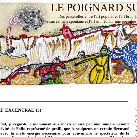
SIF EXCENTRAL (5)
"
v
s
l, je regarde le monument aux morts éclairé par une lumière rasante
b
ssivité du Poilu représenté de profil, que le sculpteur, un certain Bertrand
t
avec la mâle énergie nécessaire pour convaincre le spectateur de la
d