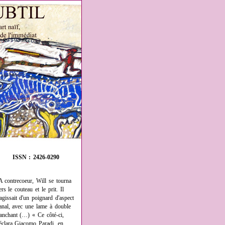
ISSN : 2426-0290
A contrecoeur, Will se tourna
ers le couteau et le prit. Il
'agissait d'un poignard d'aspect
anal, avec une lame à double
ranchant (…) « Ce côté-ci,
éclara Giacomo Paradi, en