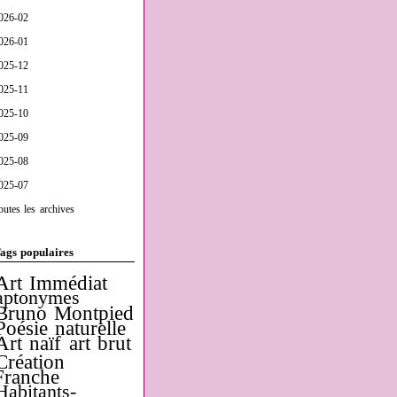
026-02
026-01
025-12
025-11
025-10
025-09
025-08
025-07
outes les archives
ags populaires
Art Immédiat
aptonymes
Bruno Montpied
Poésie naturelle
Art naïf
art brut
Création
Franche
Habitants-