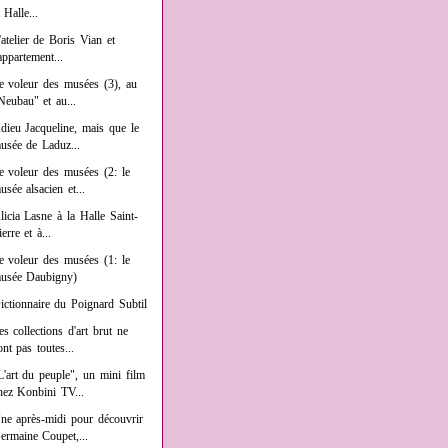
a Halle...
'atelier de Boris Vian et
'appartement...
e voleur des musées (3), au
Neubau" et au...
dieu Jacqueline, mais que le
usée de Laduz...
e voleur des musées (2: le
usée alsacien et...
licia Lasne à la Halle Saint-
ierre et à...
e voleur des musées (1: le
usée Daubigny)
ictionnaire du Poignard Subtil
es collections d'art brut ne
ont pas toutes...
L'art du peuple", un mini film
hez Konbini TV...
ne après-midi pour découvrir
ermaine Coupet,...