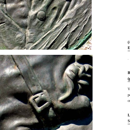
(
E
.
B
(
V
p
c
L
S