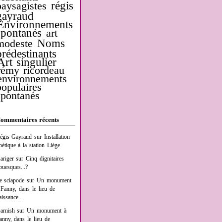
régis
paysagistes
gayraud
Environnements
spontanés
art
Noms
modeste
prédestinants
Art singulier
rémy ricordeau
environnements
populaires
spontanés
ommentaires récents
égis Gayraud
sur
Installation
oétique à la station Liège
ariger
sur
Cinq dignitaires
buesques...?
e sciapode
sur
Un monument
 Fanny, dans le lieu de
aissance...
arnish
sur
Un monument à
anny, dans le lieu de