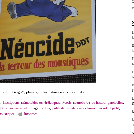
C
v
N
I
L
U
l
E
g
L
l'
D
P
ffiche "Geigy", photographiée dans un bar de Lille
L
e
,
Inscriptions mémorables ou drôlatiques
,
Poésie naturelle ou de hasard, paréidolies
,
D
|
Commentaires (4)
| Tags :
cobra
,
publicité murale
,
coïncidences
,
hasard objectif
,
J
oustiques
|
Imprimer
L
d
A