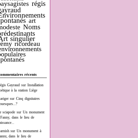
régis
paysagistes
gayraud
Environnements
spontanés
art
Noms
modeste
prédestinants
Art singulier
rémy ricordeau
environnements
populaires
spontanés
ommentaires récents
égis Gayraud
sur
Installation
oétique à la station Liège
ariger
sur
Cinq dignitaires
buesques...?
e sciapode
sur
Un monument
 Fanny, dans le lieu de
aissance...
arnish
sur
Un monument à
anny, dans le lieu de