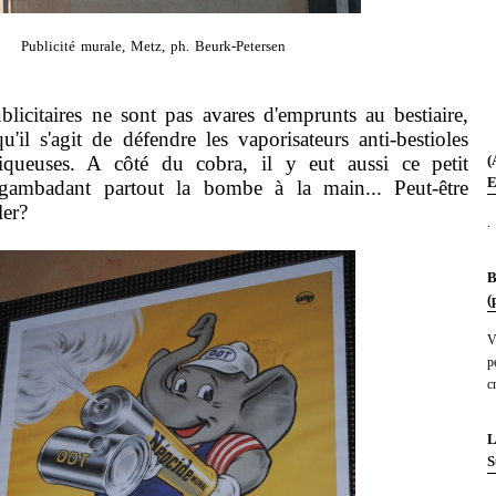
Publicité murale, Metz, ph. Beurk-Petersen
ublicitaires ne sont pas avares d'emprunts au bestiaire,
qu'il s'agit de défendre les vaporisateurs anti-bestioles
(
queuses. A côté du cobra, il y eut aussi ce petit
E
 gambadant partout la bombe à la main... Peut-être
ler?
.
B
(
V
p
c
L
S