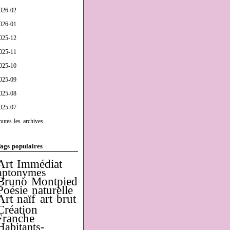
026-02
026-01
025-12
025-11
025-10
025-09
025-08
025-07
outes les archives
ags populaires
Art Immédiat
aptonymes
Bruno Montpied
Poésie naturelle
Art naïf
art brut
Création
Franche
Habitants-