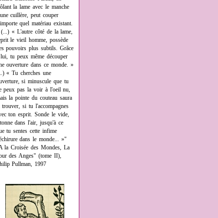
rôlant la lame avec le manche
'une cuillère, peut couper
'importe quel matériau existant.
 (...) « L'autre côté de la lame,
eprit le vieil homme, possède
es pouvoirs plus subtils. Grâce
 lui, tu peux même découper
ne ouverture dans ce monde. »
...) « Tu cherches une
uverture, si minuscule que tu
e peux pas la voir à l'oeil nu,
ais la pointe du couteau saura
a trouver, si tu l'accompagnes
vec ton esprit. Sonde le vide,
âtonne dans l'air, jusqu'à ce
ue tu sentes cette infime
échirure dans le monde... »"
A la Croisée des Mondes, La
our des Anges" (tome II),
hilip Pullman, 1997