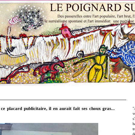
e placard publicitaire, il en aurait fait ses choux gras...
"
v
s
b
t
d