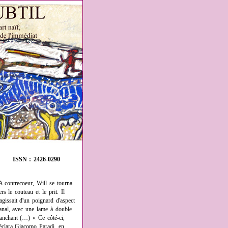
ISSN : 2426-0290
A contrecoeur, Will se tourna
ers le couteau et le prit. Il
'agissait d'un poignard d'aspect
anal, avec une lame à double
ranchant (…) « Ce côté-ci,
éclara Giacomo Paradi, en