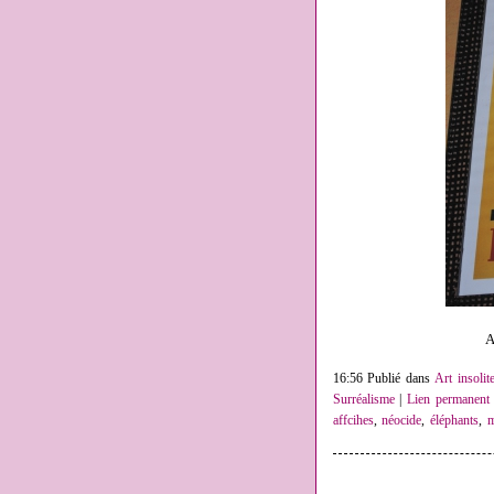
A
16:56 Publié dans
Art insolit
Surréalisme
|
Lien permanent
affcihes
,
néocide
,
éléphants
,
m