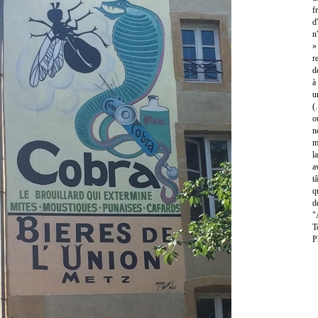
f
d
n
»
r
d
à
u
(
o
n
m
l
a
t
q
d
"
T
P