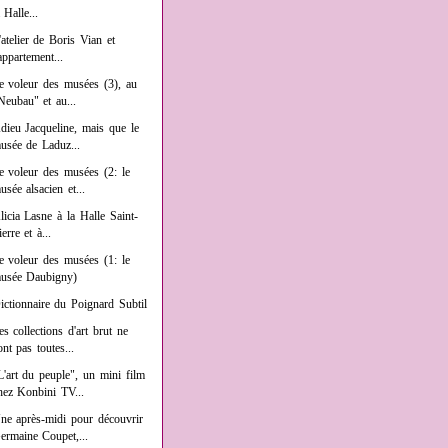
a Halle...
'atelier de Boris Vian et
'appartement...
e voleur des musées (3), au
Neubau" et au...
dieu Jacqueline, mais que le
usée de Laduz...
e voleur des musées (2: le
usée alsacien et...
licia Lasne à la Halle Saint-
ierre et à...
e voleur des musées (1: le
usée Daubigny)
ictionnaire du Poignard Subtil
es collections d'art brut ne
ont pas toutes...
L'art du peuple", un mini film
hez Konbini TV...
ne après-midi pour découvrir
ermaine Coupet,...