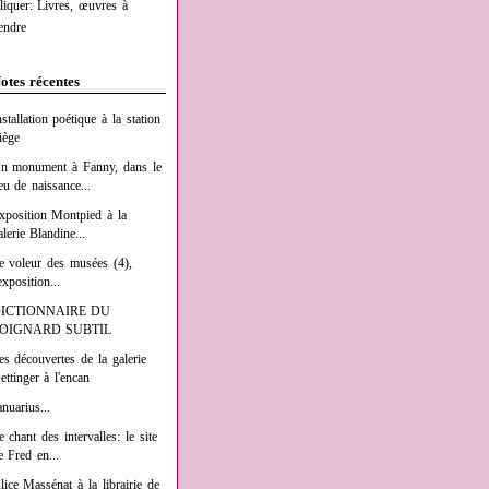
liquer: Livres, œuvres à
endre
otes récentes
nstallation poétique à la station
iège
n monument à Fanny, dans le
ieu de naissance...
xposition Montpied à la
alerie Blandine...
e voleur des musées (4),
exposition...
ICTIONNAIRE DU
OIGNARD SUBTIL
es découvertes de la galerie
ettinger à l'encan
anuarius...
e chant des intervalles: le site
e Fred en...
lice Massénat à la librairie de