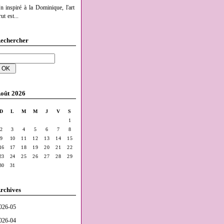
n inspiré à la Dominique, l'art
ut est...
echercher
oût 2026
D
L
M
M
J
V
S
1
2
3
4
5
6
7
8
9
10
11
12
13
14
15
16
17
18
19
20
21
22
23
24
25
26
27
28
29
30
31
rchives
026-05
026-04