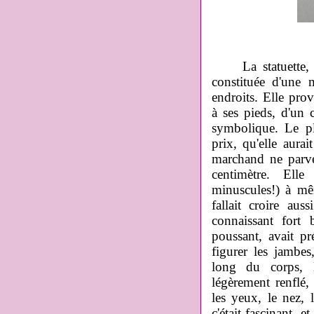
La statuette, un
constituée d'une 
endroits. Elle pro
à ses pieds, d'un
symbolique. Le plu
prix, qu'elle aura
marchand ne parve
centimètre. Elle
minuscules!) à mêm
fallait croire au
connaissant fort 
poussant, avait p
figurer les jambes
long du corps, 
légèrement renflé, 
les yeux, le nez, l
c'était fascinant, e