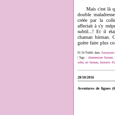
Mais c'est là qu'
double maladresse
créée par la coll
affectait à s'y mé
subtil...! Et il 
chaman birman. C
guère faire plus c
01:54 Publié dans
Anonymes e
| Tags :
chamanisme birman
,
subti
,
art birman
,
histoires d'
28/10/2016
Aventures de lignes (