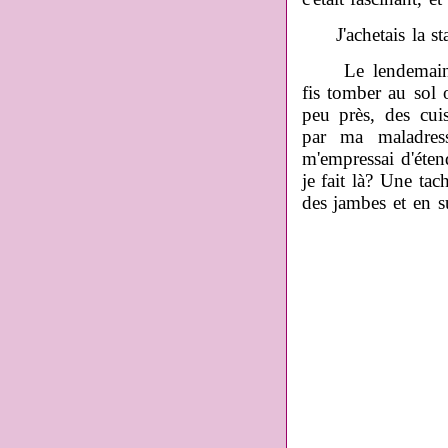
J'achetais la stat
Le lendemain mat
fis tomber au sol 
peu près, des cuis
par ma maladres
m'empressai d'étend
je fait là? Une ta
des jambes et en su