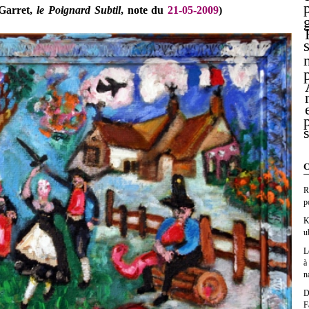
 Garret,
le Poignard Subtil
, note du
21-05-2009
)
C
R
p
K
u
L
à
n
D
F