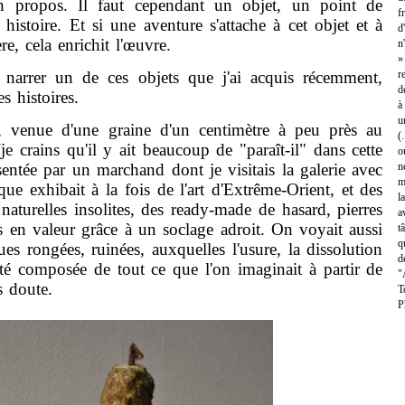
on propos. Il faut cependant un objet, un point de
f
 histoire. Et si une aventure s'attache à cet objet et à
d
re, cela enrichit l'œuvre.
n
»
rer un de ces objets que j'ai acquis récemment,
r
d
s histoires.
à
u
enue d'une graine d'un centimètre à peu près au
(
(je crains qu'il y ait beaucoup de "paraît-il" dans cette
o
sentée par un marchand dont je visitais la galerie avec
n
m
que exhibait à la fois de l'art d'Extrême-Orient, et des
l
naturelles insolites, des ready-made de hasard, pierres
a
s en valeur grâce à un soclage adroit. On voyait aussi
t
q
ues rongées, ruinées, auxquelles l'usure, la dissolution
d
té composée de tout ce que l'on imaginait à partir de
"
s doute.
T
P