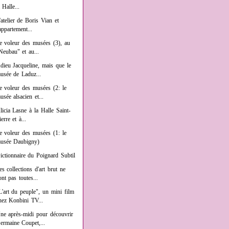
a Halle...
'atelier de Boris Vian et
'appartement...
e voleur des musées (3), au
Neubau" et au...
dieu Jacqueline, mais que le
usée de Laduz...
e voleur des musées (2: le
usée alsacien et...
licia Lasne à la Halle Saint-
ierre et à...
e voleur des musées (1: le
usée Daubigny)
ictionnaire du Poignard Subtil
es collections d'art brut ne
ont pas toutes...
L'art du peuple", un mini film
hez Konbini TV...
ne après-midi pour découvrir
ermaine Coupet,...