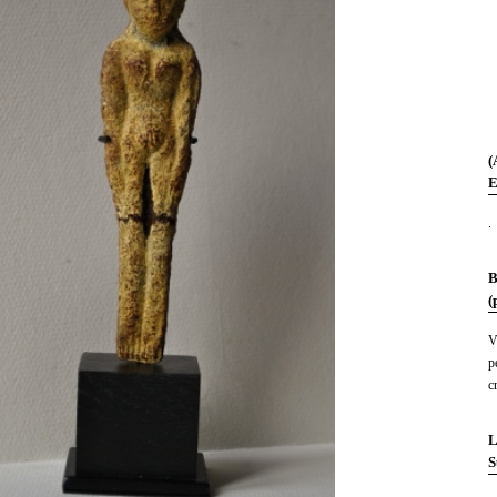
(
E
.
B
(
V
p
c
L
S