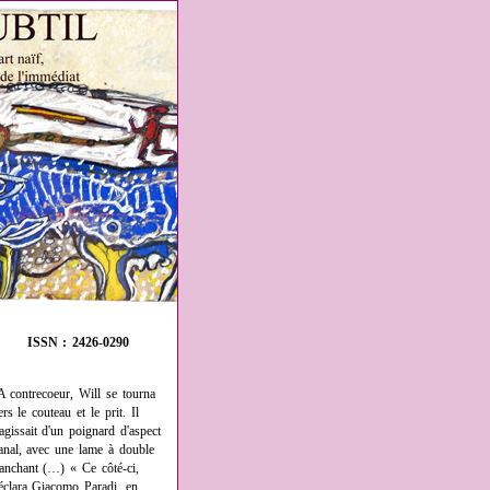
ISSN : 2426-0290
A contrecoeur, Will se tourna
ers le couteau et le prit. Il
'agissait d'un poignard d'aspect
anal, avec une lame à double
ranchant (…) « Ce côté-ci,
éclara Giacomo Paradi, en