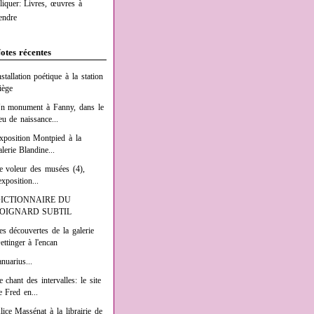
liquer: Livres, œuvres à
endre
otes récentes
nstallation poétique à la station
iège
n monument à Fanny, dans le
ieu de naissance...
xposition Montpied à la
alerie Blandine...
e voleur des musées (4),
exposition...
ICTIONNAIRE DU
OIGNARD SUBTIL
es découvertes de la galerie
ettinger à l'encan
anuarius...
e chant des intervalles: le site
e Fred en...
lice Massénat à la librairie de