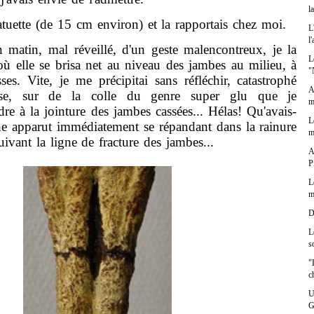
l
uette (de 15 cm environ) et la rapportais chez moi.
L
l
in, mal réveillé, d'un geste malencontreux, je la
L
où elle se brisa net au niveau des jambes au milieu, à
"
ses. Vite, je me précipitai sans réfléchir, catastrophé
A
se, sur de la colle du genre super glu que je
m
re à la jointure des jambes cassées... Hélas! Qu'avais-
L
che apparut immédiatement se répandant dans la rainure
m
ivant la ligne de fracture des jambes...
A
P
L
m
D
L
s
"
c
U
G