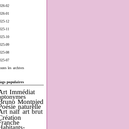
026-02
026-01
025-12
025-11
025-10
025-09
025-08
025-07
outes les archives
ags populaires
Art Immédiat
aptonymes
Bruno Montpied
Poésie naturelle
Art naïf
art brut
Création
Franche
Habitants-