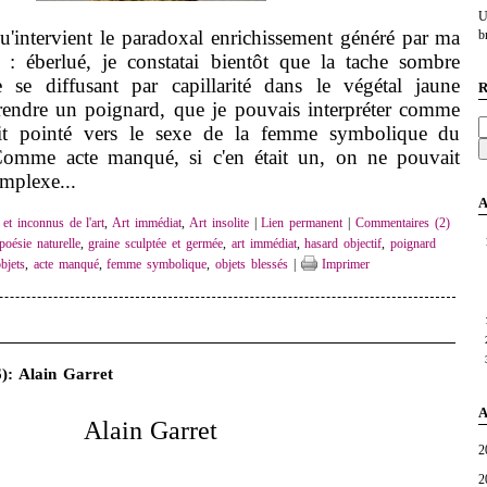
U
intervient le paradoxal enrichissement généré par ma
br
 : éberlué, je constatai bientôt que la tache sombre
e se diffusant par capillarité dans le végétal jaune
R
prendre un poignard, que je pouvais interpréter comme
était pointé vers le sexe de la femme symbolique du
omme acte manqué, si c'en était un, on ne pouvait
omplexe...
A
t inconnus de l'art
,
Art immédiat
,
Art insolite
|
Lien permanent
|
Commentaires (2)
poésie naturelle
,
graine sculptée et germée
,
art immédiat
,
hasard objectif
,
poignard
objets
,
acte manqué
,
femme symbolique
,
objets blessés
|
Imprimer
6): Alain Garret
A
Alain Garret
2
2