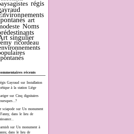
régis
paysagistes
gayraud
Environnements
spontanés
art
Noms
modeste
prédestinants
Art singulier
rémy ricordeau
environnements
populaires
spontanés
ommentaires récents
égis Gayraud
sur
Installation
oétique à la station Liège
ariger
sur
Cinq dignitaires
buesques...?
e sciapode
sur
Un monument
 Fanny, dans le lieu de
aissance...
arnish
sur
Un monument à
anny, dans le lieu de