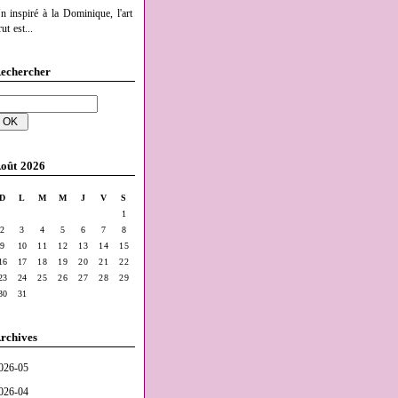
n inspiré à la Dominique, l'art
ut est...
echercher
oût 2026
D
L
M
M
J
V
S
1
2
3
4
5
6
7
8
9
10
11
12
13
14
15
16
17
18
19
20
21
22
23
24
25
26
27
28
29
30
31
rchives
026-05
026-04