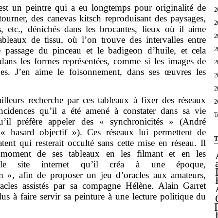
 un peintre qui a eu longtemps pour originalité de
2
étourner, des canevas kitsch reproduisant des paysages,
2
, etc., dénichés dans les brocantes, lieux où il aime
2
tableaux de tissu, où l’on trouve des intervalles entre
 le passage du pinceau et le badigeon d’huile, et cela
2
 dans les formes représentées, comme si les images de
2
oues. J’en aime le foisonnement, dans ses œuvres les
2
2
leurs recherche par ces tableaux à fixer des réseaux
2
ïncidences qu’il a été amené à constater dans sa vie
T
u’il préfère appeler des « synchronicités » (André
 « hasard objectif »). Ces réseaux lui permettent de
T
tent qui resterait occulté sans cette mise en réseau. Il
 moment de ses tableaux en les filmant et en les
le site internet qu’il créa à une époque,
 », afin de proposer un jeu d’oracles aux amateurs,
racles assistés par sa compagne Hélène. Alain Garret
us à faire servir sa peinture à une lecture politique du