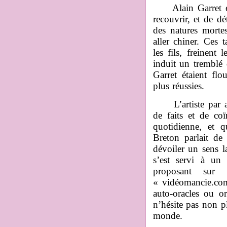
Alain Garret est
recouvrir, et de d
des natures mortes
aller chiner. Ces 
les fils, freinent
induit un tremblé
Garret étaient fl
plus réussies.
L’artiste par ail
de faits et de co
quotidienne, et q
Breton parlait de
dévoiler un sens la
s’est servi à un
proposant sur 
« vidéomancie.com
auto-oracles ou o
n’hésite pas non pl
monde.