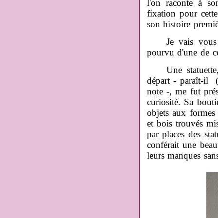
l'on raconte à s
fixation pour cette
son histoire premiè
Je vais vous nar
pourvu d'une de ce
Une statuette, v
départ - paraît-il 
note -, me fut pré
curiosité. Sa bouti
objets aux formes 
et bois trouvés mi
par places des stat
conférait une beau
leurs manques san