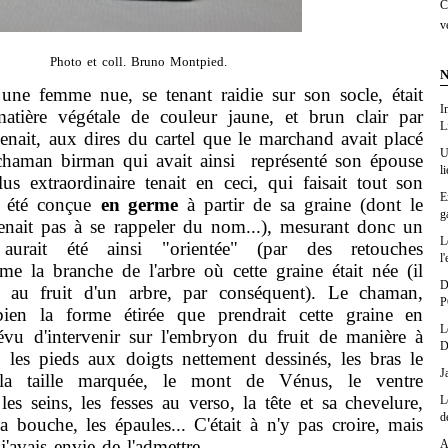
C
v
Photo et coll. Bruno Montpied.
N
e femme nue, se tenant raidie sur son socle, était
I
matière végétale de couleur jaune, et brun clair par
L
venait, aux dires du cartel que le marchand avait placé
U
 chaman birman qui avait ainsi représenté son épouse
l
s extraordinaire tenait en ceci, qui faisait tout son
E
it été conçue
en germe
à partir de sa graine (dont le
g
nait pas à se rappeler du nom...), mesurant donc un
L
 aurait été ainsi "orientée" (par des retouches
l'
e la branche de l'arbre où cette graine était née (il
D
ssi au fruit d'un arbre, par conséquent). Le chaman,
P
bien la forme étirée que prendrait cette graine en
L
révu d'intervenir sur l'embryon du fruit de manière à
D
, les pieds aux doigts nettement dessinés, les bras le
J
la taille marquée, le mont de Vénus, le ventre
les seins, les fesses au verso, la tête et sa chevelure,
L
d
a bouche, les épaules... C'était à n'y pas croire, mais
t j'avais envie de l'admettre.
A