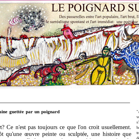
ine guettée par un poignard
"
v
s
? Ce n'est pas toujours ce que l'on croit usuellement.
b
tôt qu'une œuvre peinte ou sculptée, une histoire que
t
d