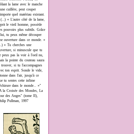
rôlant la lame avec le manche
'une cuillère, peut couper
'importe quel matériau existant.
 (...) « L'autre côté de la lame,
eprit le vieil homme, possède
es pouvoirs plus subtils. Grâce
 lui, tu peux même découper
ne ouverture dans ce monde. »
...) « Tu cherches une
uverture, si minuscule que tu
e peux pas la voir à l'oeil nu,
ais la pointe du couteau saura
a trouver, si tu l'accompagnes
vec ton esprit. Sonde le vide,
âtonne dans l'air, jusqu'à ce
ue tu sentes cette infime
échirure dans le monde... »"
A la Croisée des Mondes, La
our des Anges" (tome II),
hilip Pullman, 1997