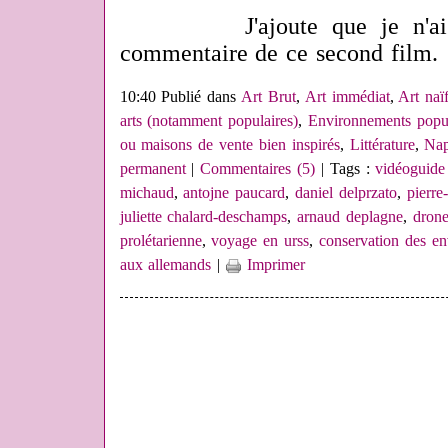
J'ajoute que je n'ai été
commentaire de ce second film.
10:40 Publié dans
Art Brut
,
Art immédiat
,
Art naï
arts (notamment populaires)
,
Environnements popul
ou maisons de vente bien inspirés
,
Littérature
,
Nap
permanent
|
Commentaires (5)
| Tags :
vidéoguide
michaud
,
antojne paucard
,
daniel delprzato
,
pierre
juliette chalard-deschamps
,
arnaud deplagne
,
dron
prolétarienne
,
voyage en urss
,
conservation des e
aux allemands
|
Imprimer