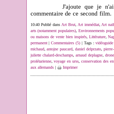
J'ajoute que je n'ai été
commentaire de ce second film.
10:40 Publié dans
Art Brut
,
Art immédiat
,
Art naï
arts (notamment populaires)
,
Environnements popul
ou maisons de vente bien inspirés
,
Littérature
,
Nap
permanent
|
Commentaires (5)
| Tags :
vidéoguide
michaud
,
antojne paucard
,
daniel delprzato
,
pierre
juliette chalard-deschamps
,
arnaud deplagne
,
dron
prolétarienne
,
voyage en urss
,
conservation des e
aux allemands
|
Imprimer