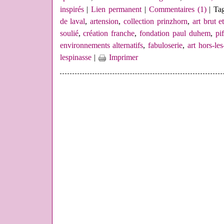
inspirés
|
Lien permanent
|
Commentaires (1)
| Ta
de laval
,
artension
,
collection prinzhorn
,
art brut e
soulié
,
création franche
,
fondation paul duhem
,
pif
environnements alternatifs
,
fabuloserie
,
art hors-le
lespinasse
|
Imprimer