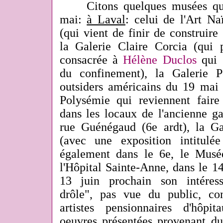
Citons quelques musées qui 
mai:
à Laval
: celui de l'Art Na
(qui vient de finir de construir
la Galerie Claire Corcia (qui 
consacrée à
Hélène Duclos
qui s
du confinement), la Galerie 
outsiders américains du 19 mai 
Polysémie qui reviennent fair
dans les locaux de l'ancienne ga
rue Guénégaud (6e ardt), la Ga
(avec une exposition intitul
également dans le 6e, le Musée
l'Hôpital Sainte-Anne, dans le 1
13 juin prochain son intéres
drôle", pas vue du public, co
artistes pensionnaires d'hôpit
oeuvres présentées provenant d