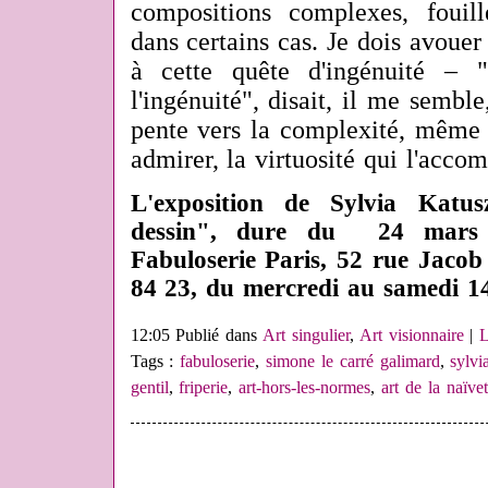
compositions complexes, fouill
dans certains cas. Je dois avouer 
à cette quête d'ingénuité – "
l'ingénuité", disait, il me sembl
pente vers la complexité, même s
admirer, la virtuosité qui l'acco
L'exposition de Sylvia Katusz
dessin", dure du
24 mars
Fabuloserie Paris, 52 rue Jacob
84 23, du mercredi au samedi 1
12:05 Publié dans
Art singulier
,
Art visionnaire
|
L
Tags :
fabuloserie
,
simone le carré galimard
,
sylvi
gentil
,
friperie
,
art-hors-les-normes
,
art de la naïve