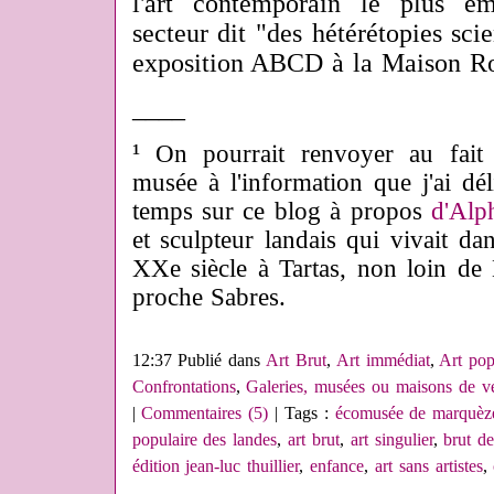
l'art contemporain le plus e
secteur dit "des hétérétopies scie
exposition ABCD à la Maison Ro
____
¹
On pourrait renvoyer au fait
musée à l'information que j'ai dél
temps sur ce blog à propos
d'Alp
et sculpteur landais qui vivait da
XXe siècle à Tartas, non loin de
proche Sabres.
12:37 Publié dans
Art Brut
,
Art immédiat
,
Art pop
Confrontations
,
Galeries, musées ou maisons de ve
|
Commentaires (5)
| Tags :
écomusée de marquèz
populaire des landes
,
art brut
,
art singulier
,
brut d
édition jean-luc thuillier
,
enfance
,
art sans artistes
,