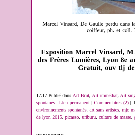
Marcel Vinsard, De Gaulle perdu dans la
coiffeur, ph. et coll
Exposition Marcel Vinsard, MJ
des Frères Lumières, Lyon 8e ar
Gratuit, ouv tlj d
17:17 Publié dans
Art Brut
,
Art immédiat
,
Art sing
spontanés
|
Lien permanent
|
Commentaires (2)
| 
environnements spontanés
,
art sans artistes
,
mjc mo
de lyon 2015
,
picasso
,
uriburu
,
culture de masse
,