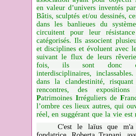
en valeur d’univers inventés par 
Bâtis, sculptés et/ou
dessinés, ce
dans les banlieues du système 
circuitent
pour leur résistanc
catégorisés. Ils associent plusi
et disciplines et évoluent avec le
suivant le
flux de leurs rêverie
fois, ils sont donc évo
interdisciplinaires, inclassable
dans la clandestinité, risquant
rencontres, des expositions
P
atrimoines
I
rréguliers de
F
ran
l’ombre ces lieux autres, qui ou
réel, en
suggérant que la vie est 
C'est le laïus que m'a e
fondatrice, Roberta Trapani, av