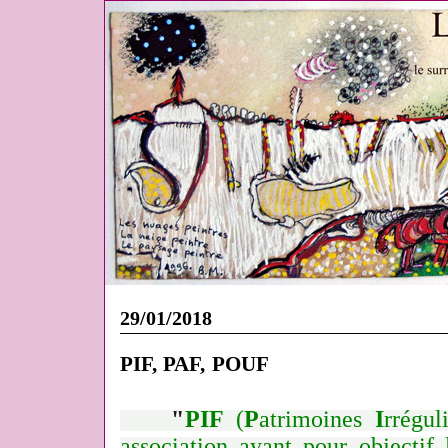
29/01/2018
PIF, PAF, POUF
"
PIF
(
P
atrimoines
I
rrégu
association ayant pour objectif