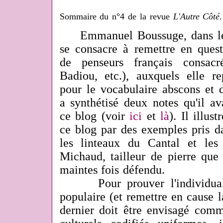
Sommaire du n°4 de la revue
L'Autre Côté
.
Emmanuel Boussuge, dans le
se consacre à remettre en ques
de penseurs français consacr
Badiou, etc.), auxquels elle r
pour le vocabulaire abscons et d
a synthétisé deux notes qu'il av
ce blog (voir
ici
et
là
). Il illu
ce blog par des exemples pris d
les linteaux du Cantal et les
Michaud, tailleur de pierre que 
maintes fois défendu.
P
our prouver l'individua
populaire (et remettre en cause l
dernier doit être envisagé co