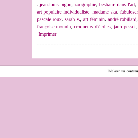
:
jean-louis bigou
,
zoographie
,
bestiaire dans l'art
,
art populaire individualiste
,
madame ska
,
fabuloser
pascale roux
,
sarah v.
,
art féminin
,
andré robillard
françoise monnin
,
croqueurs d'étoiles
,
jano pesset
Imprimer
Déclarer un contenu i