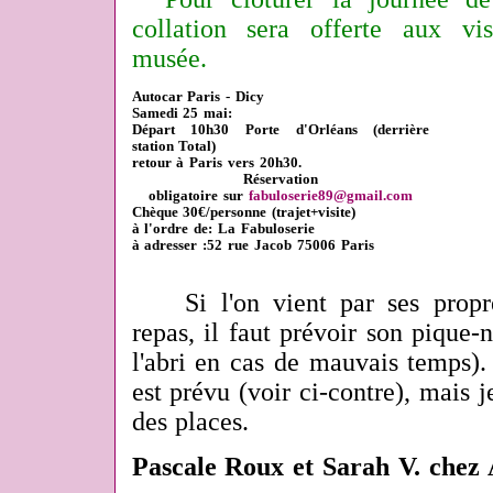
collation sera offerte aux vi
musée.
Autocar Paris - Dicy
Samedi 25 mai:
Départ 10h30 Porte d'Orléans (derrière
station Total)
retour à Paris vers 20h30.
Ré
servation
obligatoire
sur
fabuloserie89@gmail.com
Chèque 30€/personne (trajet+visite)
à l'ordre de: La Fabuloserie
à adresser :52 rue Jacob 75006 Paris
Si l'on vient par ses propre
repas, il faut prévoir son pique-n
l'abri en cas de mauvais temps).
est prévu (voir ci-contre), mais je
des places.
Pascale Roux et Sarah V. chez 