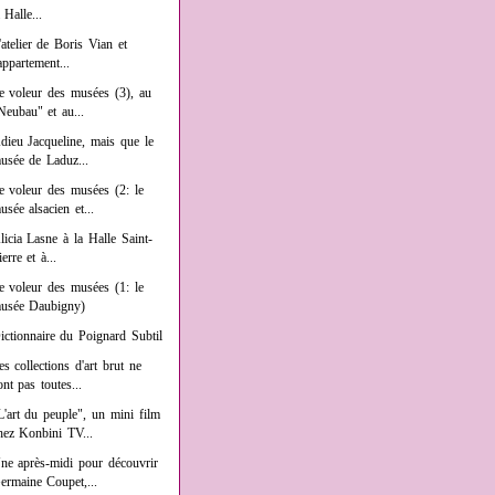
a Halle...
'atelier de Boris Vian et
'appartement...
e voleur des musées (3), au
Neubau" et au...
dieu Jacqueline, mais que le
usée de Laduz...
e voleur des musées (2: le
usée alsacien et...
licia Lasne à la Halle Saint-
ierre et à...
e voleur des musées (1: le
usée Daubigny)
ictionnaire du Poignard Subtil
es collections d'art brut ne
ont pas toutes...
L'art du peuple", un mini film
hez Konbini TV...
ne après-midi pour découvrir
ermaine Coupet,...