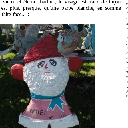
vieux et éternel barbu ; le visage est traité de façon
f
l n'est plus, presque, qu'une barbe blanche, en somme
d
faite face... :
n
»
r
d
à
u
(
o
n
m
l
a
t
q
d
"
T
P