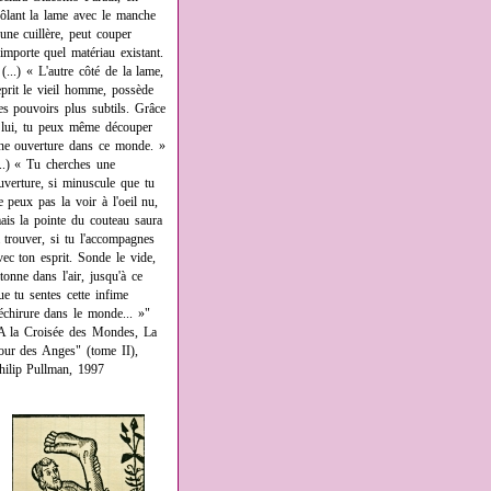
rôlant la lame avec le manche
'une cuillère, peut couper
'importe quel matériau existant.
 (...) « L'autre côté de la lame,
eprit le vieil homme, possède
es pouvoirs plus subtils. Grâce
 lui, tu peux même découper
ne ouverture dans ce monde. »
...) « Tu cherches une
uverture, si minuscule que tu
e peux pas la voir à l'oeil nu,
ais la pointe du couteau saura
a trouver, si tu l'accompagnes
vec ton esprit. Sonde le vide,
âtonne dans l'air, jusqu'à ce
ue tu sentes cette infime
échirure dans le monde... »"
A la Croisée des Mondes, La
our des Anges" (tome II),
hilip Pullman, 1997