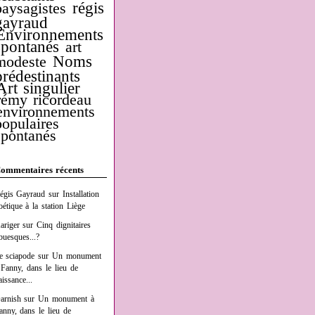
régis
paysagistes
gayraud
Environnements
spontanés
art
Noms
modeste
prédestinants
Art singulier
rémy ricordeau
environnements
populaires
spontanés
ommentaires récents
égis Gayraud
sur
Installation
oétique à la station Liège
ariger
sur
Cinq dignitaires
buesques...?
e sciapode
sur
Un monument
 Fanny, dans le lieu de
aissance...
arnish
sur
Un monument à
anny, dans le lieu de