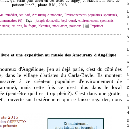
nnus, qui serait plus usuel en ces terres de rugby) et Maculatom, sorte de
l
poisson-lune? ; photo B.M., 2018.
L
Art immédiat
,
Art naïf
,
Art rustique moderne
,
Environnements populaires spontanés
,
l
ommentaires (6)
| Tags :
joseph donadello
,
bepi donal
,
environnement spontanés
,
L
e naïve
,
art brut
,
loufoque
,
blennius
,
maculatom
,
poissons
|
Imprimer
"
A
m
L
m
 livre et une exposition au musée des Amoureux d'Angélique
A
P
ureux d'Angélique, j'en ai déjà parlé, c'est du côté des
, dans le village d'artistes du Carla-Bayle. Ils montent
L
m
nsacrée à ce créateur populaire d'environnement de
aronne), mais cette fois ce n'est plus dans le local
D
e (peut-être qu'il est trop plein?). C'est dans une grotte,
L
", ouverte sur l'extérieur et qui se laisse regarder, nous
s
"
c
U
G