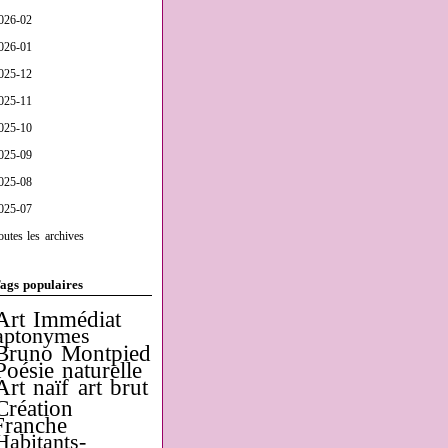
026-02
026-01
025-12
025-11
025-10
025-09
025-08
025-07
outes les archives
ags populaires
Art Immédiat
aptonymes
Bruno Montpied
Poésie naturelle
Art naïf
art brut
Création
Franche
Habitants-