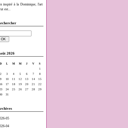
n inspiré à la Dominique, l'art
ut est...
echercher
oût 2026
D
L
M
M
J
V
S
1
2
3
4
5
6
7
8
9
10
11
12
13
14
15
16
17
18
19
20
21
22
23
24
25
26
27
28
29
30
31
rchives
026-05
026-04