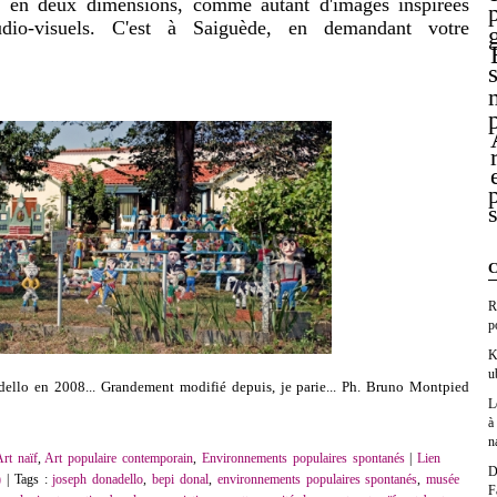
s en deux dimensions, comme autant d'images inspirées
dio-visuels. C'est à Saiguède, en demandant votre
C
R
p
K
u
ello en 2008... Grandement modifié depuis, je parie... Ph. Bruno Montpied
L
à
n
rt naïf
,
Art populaire contemporain
,
Environnements populaires spontanés
|
Lien
D
)
| Tags :
joseph donadello
,
bepi donal
,
environnements populaires spontanés
,
musée
F