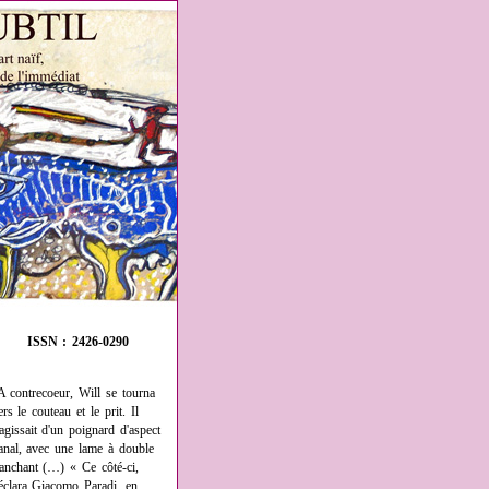
ISSN : 2426-0290
A contrecoeur, Will se tourna
ers le couteau et le prit. Il
'agissait d'un poignard d'aspect
anal, avec une lame à double
ranchant (…) « Ce côté-ci,
éclara Giacomo Paradi, en