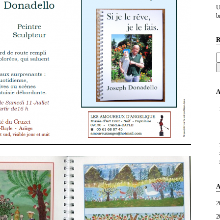
U
br
R
A
A
2
2