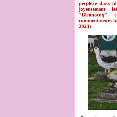
perplexe dans plu
joyeusement le
"Blennocoq" e
commentateurs ha
2023)