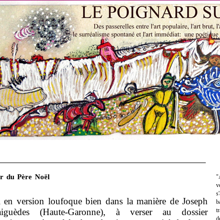
er du Père Noël
"
v
s
n version loufoque bien dans la manière de Joseph
b
iguèdes (Haute-Garonne), à verser au dossier
t
d