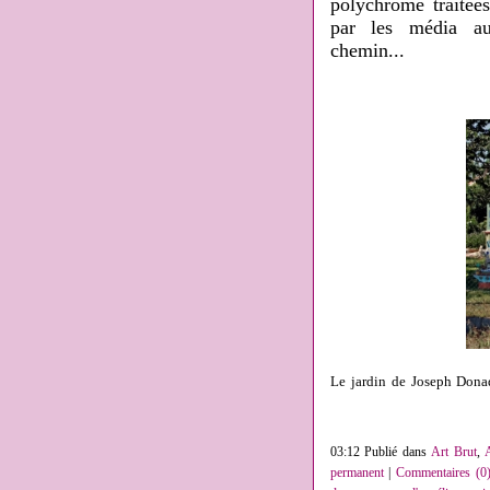
polychrome traitée
par les média au
chemin...
Le jardin de Joseph Donad
03:12 Publié dans
Art Brut
,
A
permanent
|
Commentaires (0