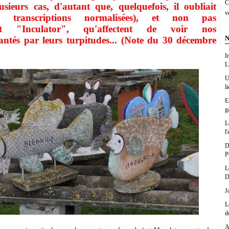
C
sieurs cas, d'autant que, quelquefois, il oubliait
v
s transcriptions normalisées), et non pas
t "Inculator", qu'affectent de voir nos
N
ntés par leurs turpitudes... (Note du 30 décembre
I
L
U
l
E
g
L
l'
D
P
L
D
J
L
d
A