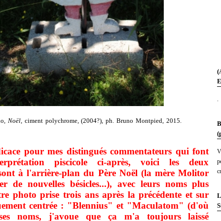
(
E
.
lo,
Noël
, ciment polychrome, (2004?), ph. Bruno Montpied, 2015.
B
(
dicace pour mes distingués commentateurs qui font
V
erprétation piscicole ci-après, voici les deux
p
c
ont à l'arrière-plan du Père Noël (la mère Molitor
er de nouvelles bésicles...), avec leurs noms plus
tre photo prise trois ans après la précédente et sur
L
quement centrée : "Blennius" et "Maculatom" (d'où
S
 ses noms, j'avoue que ça m'a toujours laissé