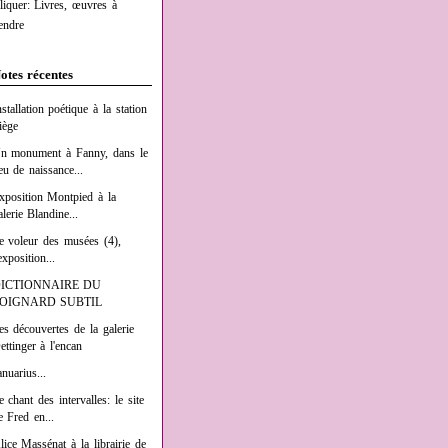
liquer: Livres, œuvres à
endre
otes récentes
nstallation poétique à la station
iège
n monument à Fanny, dans le
ieu de naissance...
xposition Montpied à la
alerie Blandine...
e voleur des musées (4),
exposition...
ICTIONNAIRE DU
OIGNARD SUBTIL
es découvertes de la galerie
ettinger à l'encan
anuarius...
e chant des intervalles: le site
e Fred en...
lice Massénat à la librairie de