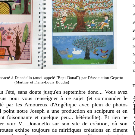
2
2
2
2
2
2
2
2
T
nsacré à Donadello (aussi appelé "Bepi Donal") par l'Association Gepetto
(Martine et Pierre-Louis Boudra)
T
'été, sans doute jusqu'en septembre donc... Vous avez
ssus pour vous renseigner à ce sujet (et commander le
cté par les Amoureux d'Angélique avec plein de photos
l point notre Joseph a une production en sculpture et en
t foisonnante et quelque peu... hétéroclite). Et rien ne
er voir M. Donadello sur son site de création, où son
routes exhibe toujours de mirifiques créations en ciment