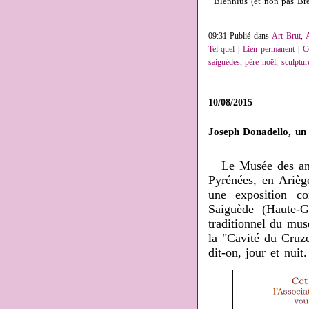
Blennius (et non pas Bre
09:31 Publié dans
Art Brut
,
Tel quel
|
Lien permanent
|
C
saiguèdes
,
père noël
,
sculptur
10/08/2015
Joseph Donadello, un
Le Musée des amo
Pyrénées, en Ariège
une exposition co
Saiguède (Haute-G
traditionnel du musé
la "Cavité du Cruzet
dit-on, jour et nuit.