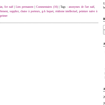
U
at
,
Art naïf
|
Lien permanent
|
Commentaires (16)
| Tags :
anonymes de l'art naïf
,
br
èlement
,
supplice
,
chaise à porteurs
,
g-h luquet
,
réalisme intellectuel
,
peinture naïve à
primer
R
A
A
2
2