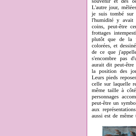
souvenir et des o
L'autre jour, mêlée
je suis tombé sur
l'humidité y avait
coins, peut-être ce
frottages intempes
plutôt que de la 
colorées, et dessin
de ce que j'appell
s'encombre pas d'
aurait dit peut-êtr
la position des j
Leurs pieds reposen
celle sur laquelle 
même taille à côt
personnages accomp
peut-être un symbol
aux représentation
aussi est de même t