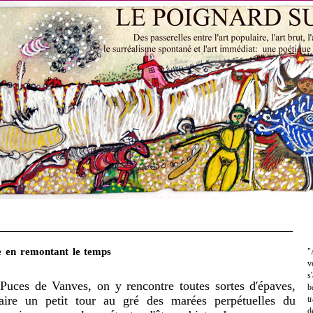
e en remontant le temps
"
v
s
 Puces de Vanves, on y rencontre toutes sortes d'épaves,
b
faire un petit tour au gré des marées perpétuelles du
t
d