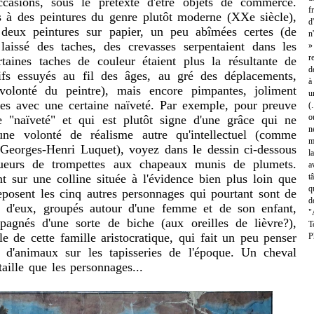
ccasions, sous le prétexte d'être objets de commerce.
f
s à des peintures du genre plutôt moderne (XXe siècle),
d
 deux peintures sur papier, un peu abîmées certes (de
n
 laissé des taches, des crevasses serpentaient dans les
»
r
rtaines taches de couleur étaient plus la résultante de
d
tifs essuyés au fil des âges, au gré des déplacements,
à
volonté du peintre), mais encore pimpantes, joliment
u
ées avec une certaine naïveté. Par exemple, pour preuve
(
o
e "naïveté" et qui est plutôt signe d'une grâce qui ne
n
une volonté de réalisme autre qu'intellectuel (comme
m
e Georges-Henri Luquet), voyez dans le dessin ci-dessous
l
oueurs de trompettes aux chapeaux munis de plumets.
a
t sur une colline située à l'évidence bien plus loin que
t
q
reposent les cinq autres personnages qui pourtant sont de
d
é d'eux, groupés autour d'une femme et de son enfant,
"
agnés d'une sorte de biche (aux oreilles de lièvre?),
T
e de cette famille aristocratique, qui fait un peu penser
P
s d'animaux sur les tapisseries de l'époque. Un cheval
aille que les personnages...