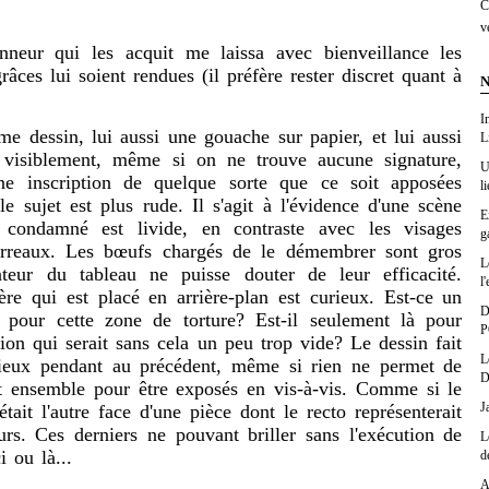
C
v
r qui les acquit me laissa avec bienveillance les
âces lui soient rendues (il préfère rester discret quant à
N
I
dessin, lui aussi une gouache sur papier, et lui aussi
L
isiblement, même si on ne trouve aucune signature,
U
ne inscription de quelque sorte que ce soit apposées
l
le sujet est plus rude. Il s'agit à l'évidence d'une scène
E
e condamné est livide, en contraste avec les visages
g
urreaux. Les bœufs chargés de le démembrer sont gros
L
ateur du tableau ne puisse douter de leur efficacité.
l'
re qui est placé en arrière-plan est curieux. Est-ce un
D
n pour cette zone de torture? Est-il seulement là pour
P
ion qui serait sans cela un peu trop vide? Le dessin fait
L
rieux pendant au précédent, même si rien ne permet de
D
nt ensemble pour être exposés en vis-à-vis. Comme si le
J
tait l'autre face d'une pièce dont le recto représenterait
urs. Ces derniers ne pouvant briller sans l'exécution de
L
i ou là...
d
A