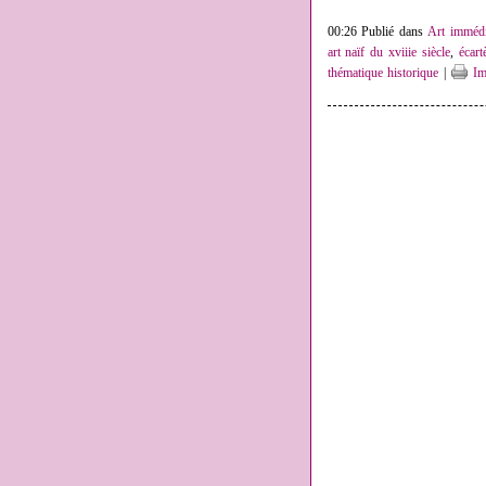
00:26 Publié dans
Art immédi
art naïf du xviiie siècle
,
écart
thématique historique
|
Im