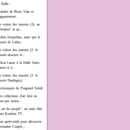
a Halle...
'atelier de Boris Vian et
'appartement...
e voleur des musées (3), au
Neubau" et au...
dieu Jacqueline, mais que le
usée de Laduz...
e voleur des musées (2: le
usée alsacien et...
licia Lasne à la Halle Saint-
ierre et à...
e voleur des musées (1: le
usée Daubigny)
ictionnaire du Poignard Subtil
es collections d'art brut ne
ont pas toutes...
L'art du peuple", un mini film
hez Konbini TV...
ne après-midi pour découvrir
ermaine Coupet,...