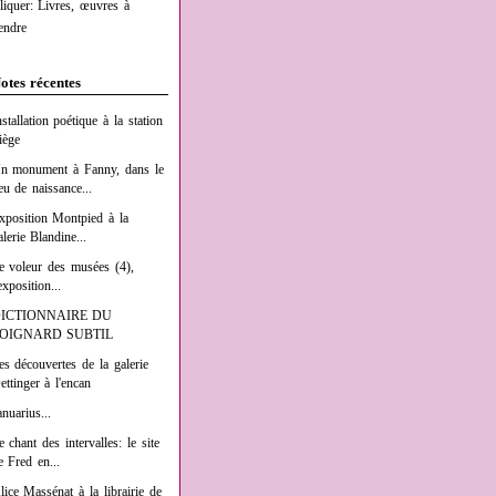
liquer: Livres, œuvres à
endre
otes récentes
nstallation poétique à la station
iège
n monument à Fanny, dans le
ieu de naissance...
xposition Montpied à la
alerie Blandine...
e voleur des musées (4),
exposition...
ICTIONNAIRE DU
OIGNARD SUBTIL
es découvertes de la galerie
ettinger à l'encan
anuarius...
e chant des intervalles: le site
e Fred en...
lice Massénat à la librairie de