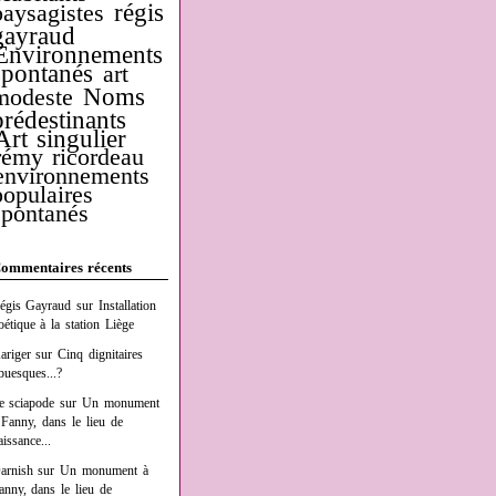
régis
paysagistes
gayraud
Environnements
spontanés
art
Noms
modeste
prédestinants
Art singulier
rémy ricordeau
environnements
populaires
spontanés
ommentaires récents
égis Gayraud
sur
Installation
oétique à la station Liège
ariger
sur
Cinq dignitaires
buesques...?
e sciapode
sur
Un monument
 Fanny, dans le lieu de
aissance...
arnish
sur
Un monument à
anny, dans le lieu de