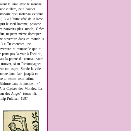
rôlant la lame avec le manche
'une cuillère, peut couper
'importe quel matériau existant.
 (...) « L'autre côté de la lame,
eprit le vieil homme, possède
es pouvoirs plus subtils. Grâce
 lui, tu peux même découper
ne ouverture dans ce monde. »
...) « Tu cherches une
uverture, si minuscule que tu
e peux pas la voir à l'oeil nu,
ais la pointe du couteau saura
a trouver, si tu l'accompagnes
vec ton esprit. Sonde le vide,
âtonne dans l'air, jusqu'à ce
ue tu sentes cette infime
échirure dans le monde... »"
A la Croisée des Mondes, La
our des Anges" (tome II),
hilip Pullman, 1997