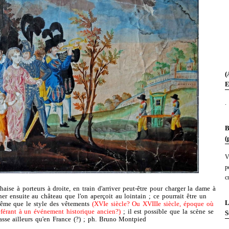
(
E
.
B
(
V
p
c
ise à porteurs à droite, en train d'arriver peut-être pour charger la dame à
ner ensuite au château que l'on aperçoit au lointain ; ce pourrait être un
L
même que le style des vêtements
(XVIe siècle? Ou XVIIIe siècle, époque où
 référant à un événement historique ancien?)
; il est possible que la scène se
S
asse ailleurs qu'en France (?) ; ph. Bruno Montpied