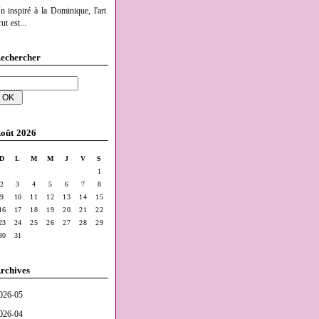
n inspiré à la Dominique, l'art
ut est...
echercher
oût 2026
D
L
M
M
J
V
S
1
2
3
4
5
6
7
8
9
10
11
12
13
14
15
16
17
18
19
20
21
22
23
24
25
26
27
28
29
30
31
rchives
026-05
026-04