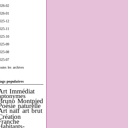
026-02
026-01
025-12
025-11
025-10
025-09
025-08
025-07
outes les archives
ags populaires
Art Immédiat
aptonymes
Bruno Montpied
Poésie naturelle
Art naïf
art brut
Création
Franche
Habitants-