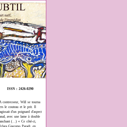
ISSN : 2426-0290
A contrecoeur, Will se tourna
ers le couteau et le prit. Il
'agissait d'un poignard d'aspect
anal, avec une lame à double
ranchant (…) « Ce côté-ci,
éclara Giacomo Paradi, en