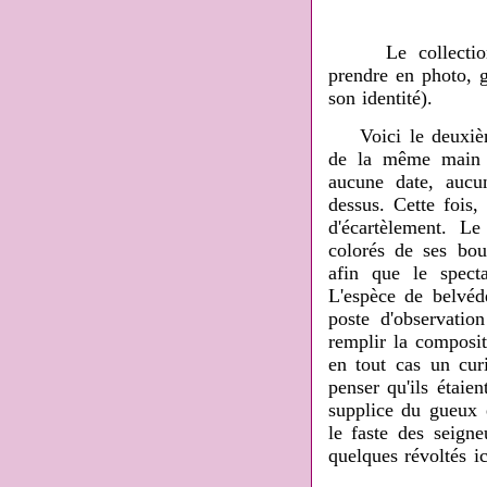
Le collectionneu
prendre en photo, gr
son identité).
Voici le deuxième 
de la même main v
aucune date, aucu
dessus. Cette fois, 
d'écartèlement. L
colorés de ses bo
afin que le spect
L'espèce de belvédè
poste d'observatio
remplir la composit
en tout cas un cu
penser qu'ils étaie
supplice du gueux é
le faste des seigne
quelques révoltés ic