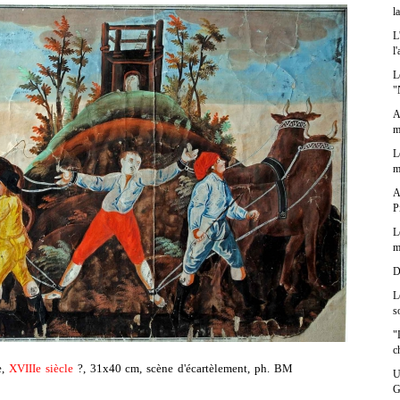
l
L
l
L
"
A
m
L
m
A
P
L
m
D
L
s
"
c
e,
XVIIIe siècle
?, 31x40 cm, scène d'écartèlement, ph. BM
U
G