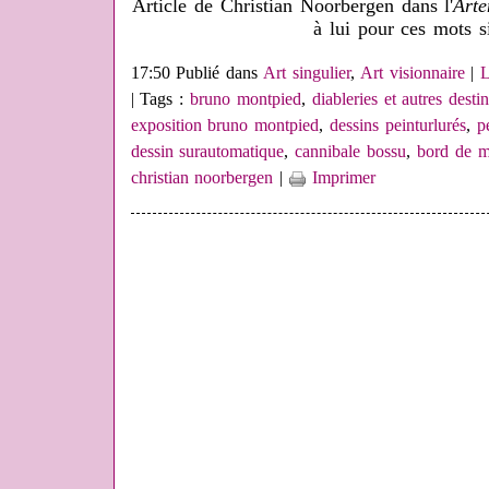
Article de Christian Noorbergen dans l'
Art
à lui pour ces mots si
17:50 Publié dans
Art singulier
,
Art visionnaire
|
L
| Tags :
bruno montpied
,
diableries et autres desti
exposition bruno montpied
,
dessins peinturlurés
,
p
dessin surautomatique
,
cannibale bossu
,
bord de m
christian noorbergen
|
Imprimer