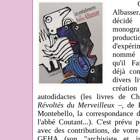
Qu
Albasser
décidé
monogr
product
d'expérim
nommé 
qu'il F
déjà con
divers l
créatio
autodidactes (les livres de 
Révoltés du Merveilleux
–, de P
Montebello, la correspondance 
l'abbé Coutant...). C'est prévu
avec des contributions, de votre
GEHA (son "archiviste et i