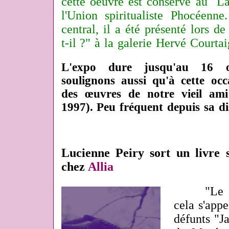
cette oeuvre est conservé au
L
l'Union spiritualiste Phocéen
central, il a été présenté lors de
t-il ?" à
la galerie Hervé Courta
L'expo dure jusqu'au 16 oct
soulignons aussi qu'à cette occ
des œuvres de notre vieil am
1997). Peu fréquent depuis sa di
Lucienne Peiry sort un livre
chez
Allia
"Le 
cela s'appe
défunts "J