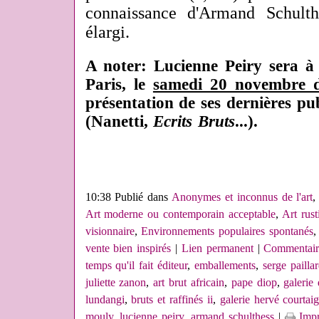
connaissance d'Armand Schulth
élargi.
A noter:
Lucienne Peiry sera à 
Paris, le
samedi 20 novembre 
présentation de ses dernières pu
(Nanetti,
Ecrits Bruts
...).
10:38 Publié dans
Anonymes et inconnus de l'art
Art moderne ou contemporain acceptable
,
Art rus
visionnaire
,
Environnements populaires spontanés
vente bien inspirés
|
Lien permanent
|
Commentair
temps qu'il fait éditeur
,
emballements
,
serge pailla
juliette zanon
,
art brut africain
,
pape diop
,
galerie
lundangi
,
bruts et raffinés ii
,
galerie hervé courtai
mouly
,
lucienne peiry
,
armand schulthess
|
Impr