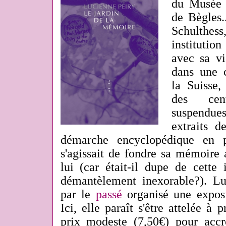
du Musée 
de Bègles.
Schulthe
instituti
avec sa vi
dans une 
la Suisse,
des cen
suspendue
extraits d
démarche encyclopédique en p
s'agissait de fondre sa mémoire 
lui (car était-il dupe de cette 
démantèlement inexorable?). Lu
par le
passé
organisé une exposi
Ici, elle paraît s'être attelée à 
prix modeste (7,50€) pour accro