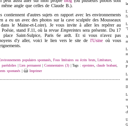
peut aussi aller sur mon propre
blog
(où plusieurs photos sont
l
 le même angle que celles de Claude B.).
L
tiennent d'autres sujets en rapport avec les environnements
l
y en a eu un avec des photos sur la cave sculptée des Mousseaux
L
ans le Maine-et-Loire). Je vous invite à aller les repérer au
"
 Poésie, stand F.11, où la revue
Empreintes
sera présente. Du 17
 place Saint-Sulpice, Paris 6e ardt. Et si vous n'avez pas
A
 moyens d'y aller, voici le lien vers le site de
l'Usine
où vous
m
seignements.
L
m
Environnements populaires spontanés
,
Fous littéraires ou écrits bruts
,
Littérature
,
A
 paréidolies
|
Lien permanent
|
Commentaires (3)
| Tags :
epreintes
,
claude brabant
,
P
ents spontanés
|
Imprimer
L
m
D
L
s
"
c
U
G