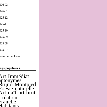
026-02
026-01
025-12
025-11
025-10
025-09
025-08
025-07
outes les archives
ags populaires
Art Immédiat
aptonymes
Bruno Montpied
Poésie naturelle
Art naïf
art brut
Création
Franche
Habitants-