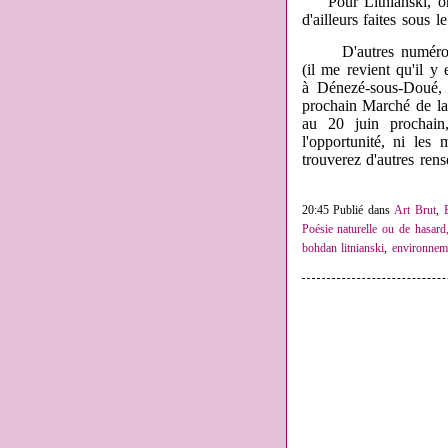
Pour Litnianski, on 
d'ailleurs faites sous
D'autres numéros con
(il me revient qu'il 
à Dénezé-sous-Doué, d
prochain Marché de la
au 20 juin prochain,
l'opportunité, ni les
trouverez d'autres ren
20:45 Publié dans
Art Brut
,
Poésie naturelle ou de hasard,
bohdan litnianski
,
environnem