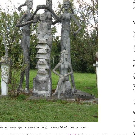
C
v
N
I
L
U
l
E
g
L
l'
D
P
L
D
J
L
d
même oeuvre que ci-dessus, site anglo-saxon
Outsider art in France
A