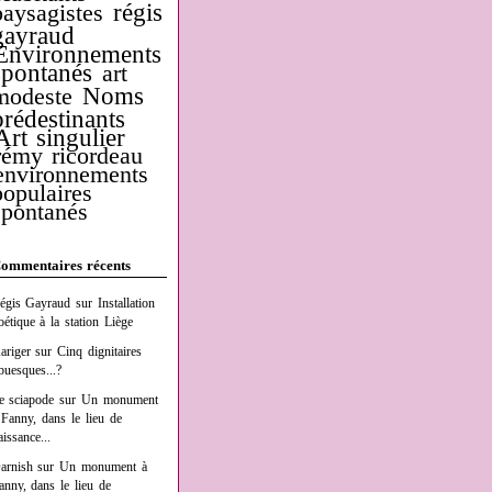
régis
paysagistes
gayraud
Environnements
spontanés
art
Noms
modeste
prédestinants
Art singulier
rémy ricordeau
environnements
populaires
spontanés
ommentaires récents
égis Gayraud
sur
Installation
oétique à la station Liège
ariger
sur
Cinq dignitaires
buesques...?
e sciapode
sur
Un monument
 Fanny, dans le lieu de
aissance...
arnish
sur
Un monument à
anny, dans le lieu de