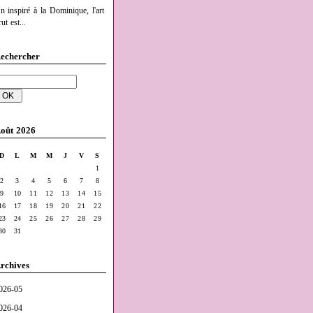
n inspiré à la Dominique, l'art
ut est...
echercher
oût 2026
D
L
M
M
J
V
S
1
2
3
4
5
6
7
8
9
10
11
12
13
14
15
16
17
18
19
20
21
22
23
24
25
26
27
28
29
30
31
rchives
026-05
026-04