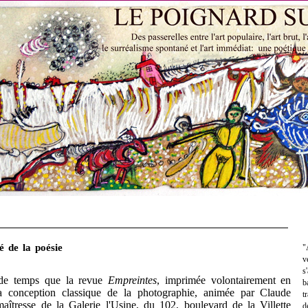
 de la poésie
"
v
s
e temps que la revue
Empreintes
, imprimée volontairement en
b
la conception classique de la photographie, animée par Claude
t
maîtresse de la Galerie l'Usine, du 102, boulevard de la Villette
d