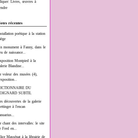
liquer: Livres, œuvres à
endre
otes récentes
nstallation poétique à la station
iège
n monument à Fanny, dans le
ieu de naissance...
xposition Montpied à la
alerie Blandine...
e voleur des musées (4),
exposition...
ICTIONNAIRE DU
OIGNARD SUBTIL
es découvertes de la galerie
ettinger à l'encan
anuarius...
e chant des intervalles: le site
e Fred en...
lice Massénat à la librairie de