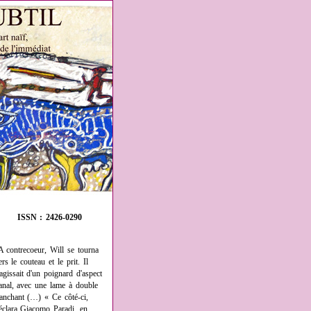
ISSN : 2426-0290
A contrecoeur, Will se tourna
ers le couteau et le prit. Il
'agissait d'un poignard d'aspect
anal, avec une lame à double
ranchant (…) « Ce côté-ci,
éclara Giacomo Paradi, en