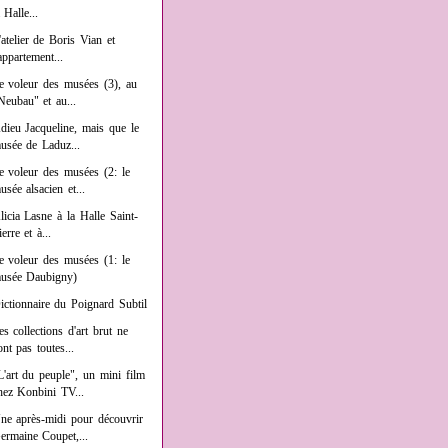
a Halle...
'atelier de Boris Vian et
'appartement...
e voleur des musées (3), au
Neubau" et au...
dieu Jacqueline, mais que le
usée de Laduz...
e voleur des musées (2: le
usée alsacien et...
licia Lasne à la Halle Saint-
ierre et à...
e voleur des musées (1: le
usée Daubigny)
ictionnaire du Poignard Subtil
es collections d'art brut ne
ont pas toutes...
L'art du peuple", un mini film
hez Konbini TV...
ne après-midi pour découvrir
ermaine Coupet,...