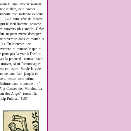
rôlant la lame avec le manche
'une cuillère, peut couper
'importe quel matériau existant.
 (...) « L'autre côté de la lame,
eprit le vieil homme, possède
es pouvoirs plus subtils. Grâce
 lui, tu peux même découper
ne ouverture dans ce monde. »
...) « Tu cherches une
uverture, si minuscule que tu
e peux pas la voir à l'oeil nu,
ais la pointe du couteau saura
a trouver, si tu l'accompagnes
vec ton esprit. Sonde le vide,
âtonne dans l'air, jusqu'à ce
ue tu sentes cette infime
échirure dans le monde... »"
A la Croisée des Mondes, La
our des Anges" (tome II),
hilip Pullman, 1997