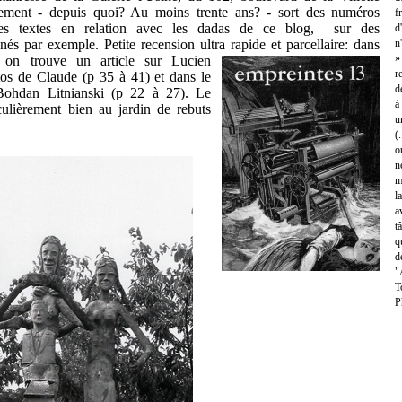
sement - depuis quoi? Au moins trente ans? - sort des numéros
f
s textes en relation avec les dadas de ce blog, sur des
d
és par exemple. Petite recension ultra rapide et parcellaire: dans
n
»
on trouve un article sur Lucien
r
os de Claude (p 35 à 41) et dans le
d
Bohdan Litnianski (p 22 à 27). Le
à
culièrement bien au jardin de rebuts
u
(
o
n
m
l
a
t
q
d
"
T
P