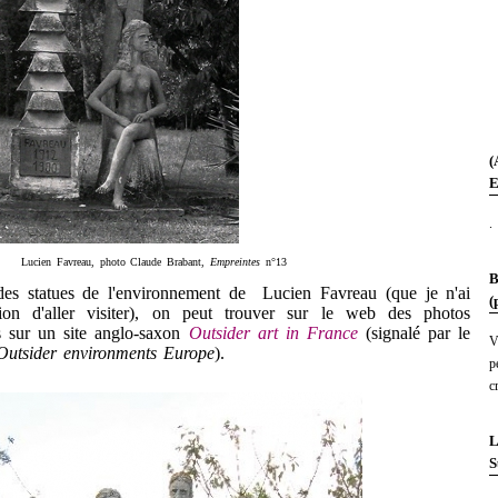
(
E
.
Lucien Favreau, photo Claude Brabant,
Empreintes
n°13
B
 statues de l'environnement de Lucien Favreau (que je n'ai
(
sion d'aller visiter), on peut trouver sur le web des photos
s sur un site anglo-saxon
Outsider art in France
(signalé par le
V
Outsider environments Europe
).
p
c
L
S