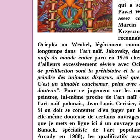
qui a sc
Pawel Wr
assez c
Marcin
Krzysztof
reconnaî
Ociepka ou Wrobel, légèrement connus
longtemps dans l'art naïf. Jakovsky, da
naïfs du monde entier
paru en 1976 chez 
d'ailleurs excessivement sévère avec Oc
de prédilection sont la préhistoire et la s
peindre des animaux disparus, ainsi que
C'est un aimable cauchemar, peint avec 
douteux".
Pour ce jugement sur les cou
peintres, lui-même proche de l'art naïf 
l'art naïf polonais, Jean-Louis Cerisier,
Si on doit se contenter d'en juger par l
elle-même douteuse de certains ouvrages
que je mets en ligne ici à un ouvrage p
Banach, spécialiste de l'art popula
Arcady en 1988), les qualificatifs ass