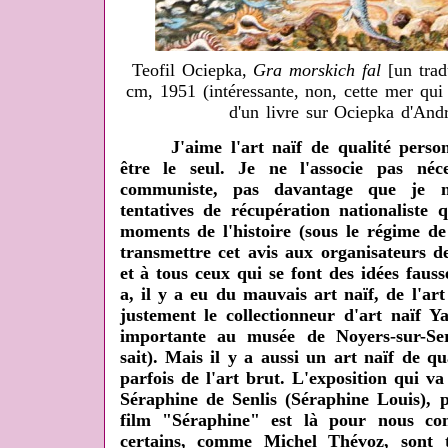
Teofil Ociepka,
Gra morskich fal
[un trad
cm, 1951 (intéressante, non, cette mer qui a
d'un livre sur Ociepka d'And
J'aime l'art naïf de qualité personn
être le seul. Je ne l'associe pas né
communiste, pas davantage que je n'
tentatives de récupération nationaliste 
moments de l'histoire (sous le régime d
transmettre cet avis aux organisateurs d
et à tous ceux qui se font des idées fausse
a, il y a eu du mauvais art naïf, de l'ar
justement le collectionneur d'art naïf Y
importante au musée de Noyers-sur-S
sait). Mais il y a aussi un art naïf de qu
parfois de l'art brut. L'exposition qui v
Séraphine de Senlis (Séraphine Louis), 
film "Séraphine" est là pour nous co
certains, comme Michel Thévoz, sont t