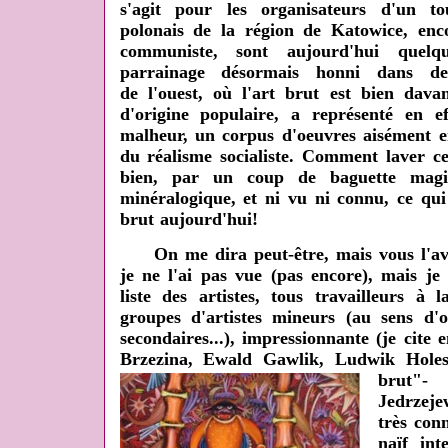
s'agit pour les organisateurs d'un to
polonais de la région de Katowice, enc
communiste, sont aujourd'hui que
parrainage désormais honni dans de
de l'ouest, où l'art brut est bien dav
d'origine populaire, a représenté en 
malheur, un corpus d'oeuvres aisément e
du réalisme socialiste. Comment laver c
bien, par un coup de baguette magi
minéralogique, et ni vu ni connu, ce qui 
brut aujourd'hui!
On me dira peut-être, mais vous l'avez
je ne l'ai pas vue (pas encore), mais j
liste des artistes, tous travailleurs à
groupes d'artistes mineurs (au sens d'o
secondaires...), impressionnante (je cit
Brzezina, Ewald Gawlik, Ludwik Holesz 
brut"-
J
Jedrzeje
très con
naïf int