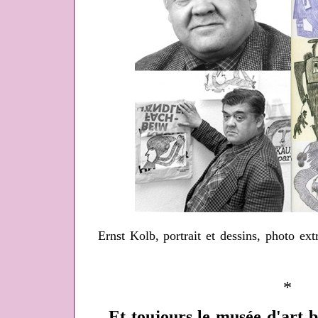
Ernst Kolb, portrait et dessins, photo ext
*
Et toujours le musée d'art b