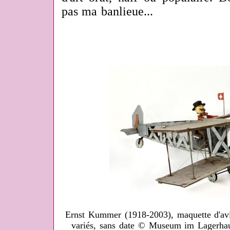
pas ma banlieue...
Ernst Kummer (1918-2003), maquette d'av
variés, sans date © Museum im Lagerhau