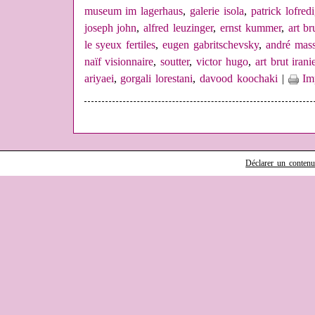
museum im lagerhaus
,
galerie isola
,
patrick lofredi
joseph john
,
alfred leuzinger
,
ernst kummer
,
art br
le syeux fertiles
,
eugen gabritschevsky
,
andré mas
naïf visionnaire
,
soutter
,
victor hugo
,
art brut irani
ariyaei
,
gorgali lorestani
,
davood koochaki
|
Im
Déclarer un contenu i