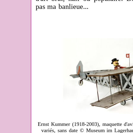
pas ma banlieue...
Ernst Kummer (1918-2003), maquette d'av
variés, sans date © Museum im Lagerhau