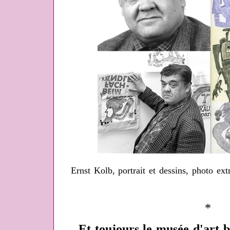
Ernst Kolb, portrait et dessins, photo ext
*
Et toujours le musée d'art b