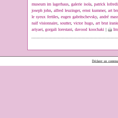
museum im lagerhaus
,
galerie isola
,
patrick lofredi
joseph john
,
alfred leuzinger
,
ernst kummer
,
art br
le syeux fertiles
,
eugen gabritschevsky
,
andré mas
naïf visionnaire
,
soutter
,
victor hugo
,
art brut irani
ariyaei
,
gorgali lorestani
,
davood koochaki
|
Im
Déclarer un contenu i