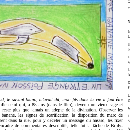
C
v
N
I
L
U
l
E
g
L
l'
D
P
L
, le savant blanc, m'avait dit, mon fils dans la vie il faut être
D
nfie celui qui, à 88 ans (dans le film), devenu un vieux sage et
J
, reste plus que jamais un adepte de la divination. Observer les
banane, les signes de scarification, la disposition du marc de
L
ment dans la rue, pour y déceler un message du hasard, les fixer
d
 encadre de commentaires descriptifs, telle fut la tâche de Bruly-
A