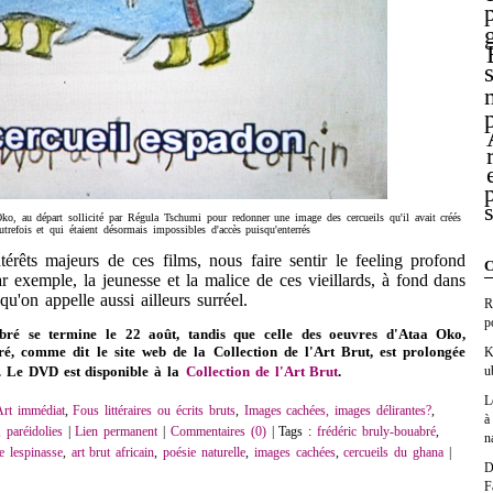
ko, au départ sollicité par Régula Tschumi pour redonner une image des cercueils qu'il avait créés
utrefois et qui étaient désormais impossibles d'accès puisqu'enterrés
s majeurs de ces films, nous faire sentir le feeling profond
C
 exemple, la jeunesse et la malice de ces vieillards, à fond dans
 qu'on appelle aussi ailleurs surréel.
R
p
bré se termine le 22 août, tandis que celle des oeuvres d'Ataa Oko,
ré, comme dit le site web de la Collection de l'Art Brut, est prolongée
K
. Le DVD est disponible à la
Collection de l'Art Brut
.
u
L
Art immédiat
,
Fous littéraires ou écrits bruts
,
Images cachées, images délirantes?
,
à
 paréidolies
|
Lien permanent
|
Commentaires (0)
| Tags :
frédéric bruly-bouabré
,
n
e lespinasse
,
art brut africain
,
poésie naturelle
,
images cachées
,
cercueils du ghana
|
D
F