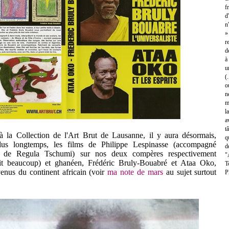
f
d
n
»
r
d
à
u
(
o
n
m
l
a
t
 à la Collection de l'Art Brut de Lausanne, il y aura désormais,
q
lus longtemps, les films de Philippe Lespinasse (accompagné
d
t de Regula Tschumi) sur nos deux compères respectivement
"
voit beaucoup) et ghanéen, Frédéric Bruly-Bouabré et Ataa Oko,
T
enus du continent africain (voir
ma note de mars
au sujet surtout
P