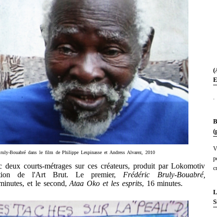
(
E
.
B
(
V
Bruly-Bouabré dans le film de Philippe Lespinasse et Andress Alvarez, 2010
p
x courts-métrages sur ces créateurs, produit par Lokomotiv
c
ction de l'Art Brut. Le premier,
Frédéric Bruly-Bouabré,
 minutes, et le second,
Ataa Oko et les esprits
, 16 minutes.
L
S