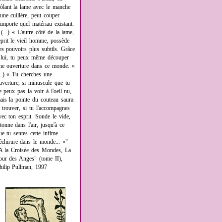
rôlant la lame avec le manche
'une cuillère, peut couper
'importe quel matériau existant.
 (...) « L'autre côté de la lame,
eprit le vieil homme, possède
es pouvoirs plus subtils. Grâce
 lui, tu peux même découper
ne ouverture dans ce monde. »
...) « Tu cherches une
uverture, si minuscule que tu
e peux pas la voir à l'oeil nu,
ais la pointe du couteau saura
a trouver, si tu l'accompagnes
vec ton esprit. Sonde le vide,
âtonne dans l'air, jusqu'à ce
ue tu sentes cette infime
échirure dans le monde... »"
A la Croisée des Mondes, La
our des Anges" (tome II),
hilip Pullman, 1997