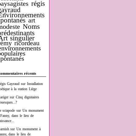
régis
paysagistes
gayraud
Environnements
spontanés
art
Noms
modeste
prédestinants
Art singulier
rémy ricordeau
environnements
populaires
spontanés
ommentaires récents
égis Gayraud
sur
Installation
oétique à la station Liège
ariger
sur
Cinq dignitaires
buesques...?
e sciapode
sur
Un monument
 Fanny, dans le lieu de
aissance...
arnish
sur
Un monument à
anny, dans le lieu de