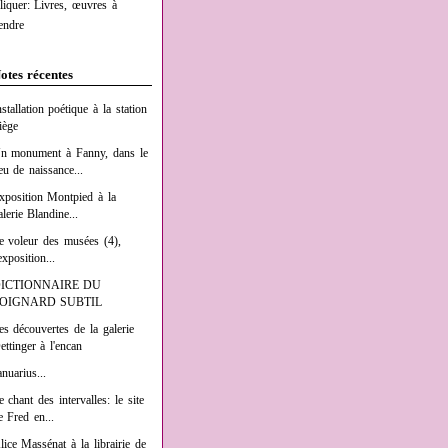
liquer: Livres, œuvres à
endre
otes récentes
nstallation poétique à la station
iège
n monument à Fanny, dans le
ieu de naissance...
xposition Montpied à la
alerie Blandine...
e voleur des musées (4),
exposition...
ICTIONNAIRE DU
OIGNARD SUBTIL
es découvertes de la galerie
ettinger à l'encan
anuarius...
e chant des intervalles: le site
e Fred en...
lice Massénat à la librairie de