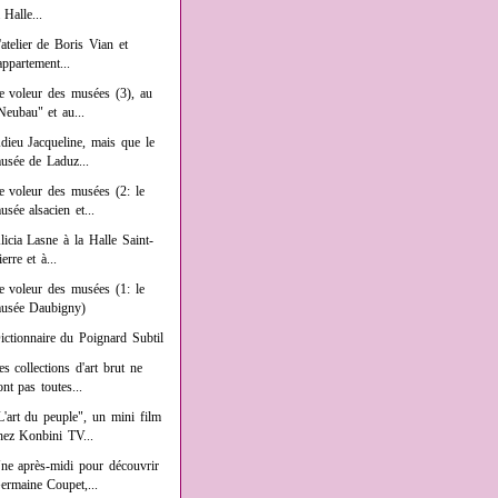
a Halle...
'atelier de Boris Vian et
'appartement...
e voleur des musées (3), au
Neubau" et au...
dieu Jacqueline, mais que le
usée de Laduz...
e voleur des musées (2: le
usée alsacien et...
licia Lasne à la Halle Saint-
ierre et à...
e voleur des musées (1: le
usée Daubigny)
ictionnaire du Poignard Subtil
es collections d'art brut ne
ont pas toutes...
L'art du peuple", un mini film
hez Konbini TV...
ne après-midi pour découvrir
ermaine Coupet,...