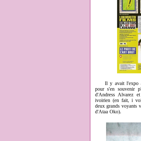
Il y avait l'expo
pour s'en souvenir p
d'Andress Alvarez e
ivoirien (en fait, i 
deux grands voyants v
d'Ataa Oko).