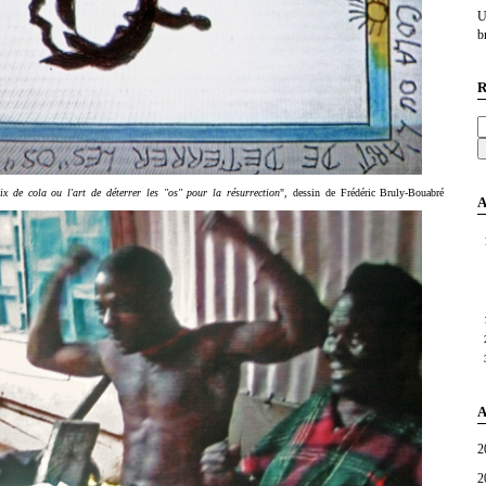
U
br
R
ix de cola ou l'art de déterrer les "os" pour la résurrection
", dessin de Frédéric Bruly-Bouabré
A
A
2
2