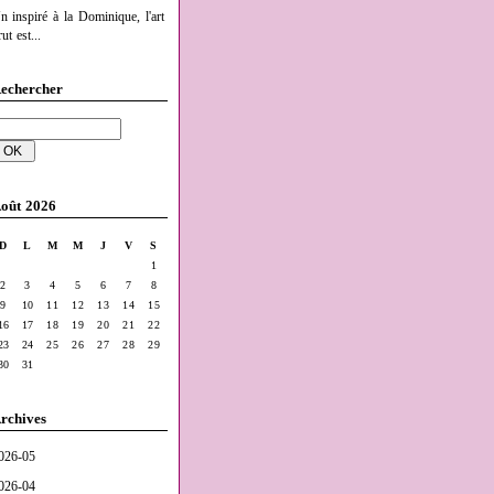
n inspiré à la Dominique, l'art
ut est...
echercher
oût 2026
D
L
M
M
J
V
S
1
2
3
4
5
6
7
8
9
10
11
12
13
14
15
16
17
18
19
20
21
22
23
24
25
26
27
28
29
30
31
rchives
026-05
026-04