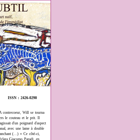
ISSN : 2426-0290
A contrecoeur, Will se tourna
ers le couteau et le prit. Il
'agissait d'un poignard d'aspect
anal, avec une lame à double
ranchant (…) « Ce côté-ci,
éclara Giacomo Paradi, en