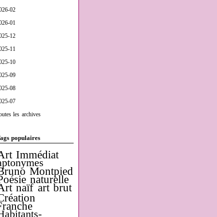
026-02
026-01
025-12
025-11
025-10
025-09
025-08
025-07
outes les archives
ags populaires
Art Immédiat
aptonymes
Bruno Montpied
Poésie naturelle
Art naïf
art brut
Création
Franche
Habitants-