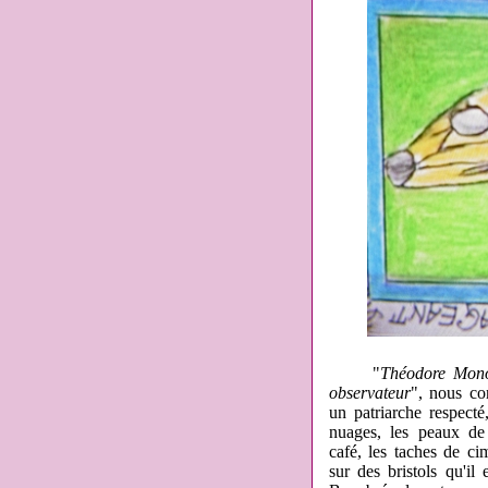
"
Théodore Monod
observateur
", nous co
un patriarche respecté
nuages, les peaux de 
café, les taches de ci
sur des bristols qu'il