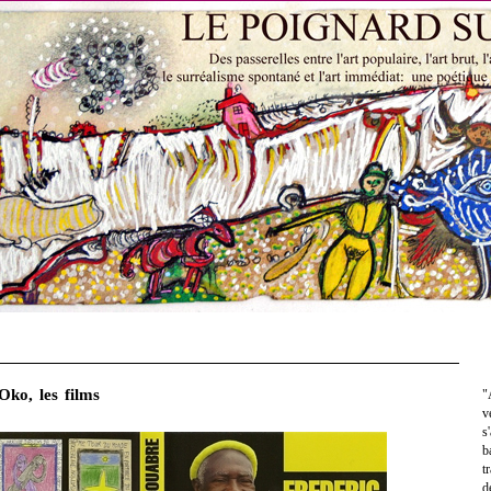
Oko, les films
"
v
s
b
t
d