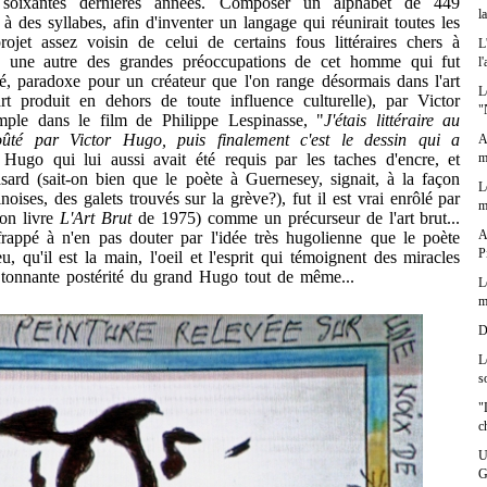
soixantes dernières années. Composer un alphabet de 449
l
à des syllabes, afin d'inventer un langage qui réunirait toutes les
jet assez voisin de celui de certains fous littéraires chers à
L
é une autre des grandes préoccupations de cet homme qui fut
l
é, paradoxe pour un créateur que l'on range désormais dans l'art
L
rt produit en dehors de toute influence culturelle), par Victor
"
mple dans le film de Philippe Lespinasse, "
J'étais littéraire au
voûté par Victor Hugo, puis finalement c'est le dessin qui a
A
ugo qui lui aussi avait été requis par les taches d'encre, et
m
sard (sait-on bien que le poète à Guernesey, signait, à la façon
L
noises, des galets trouvés sur la grève?), fut il est vrai enrôlé par
m
on livre
L'Art Brut
de 1975) comme un précurseur de l'art brut...
A
rappé à n'en pas douter par l'idée très hugolienne que le poète
P
u, qu'il est la main, l'oeil et l'esprit qui témoignent des miracles
 Etonnante postérité du grand Hugo tout de même...
L
m
D
L
s
"
c
U
G