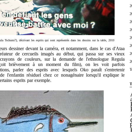
2
2
2
2
2
la Tschumi?), décrivant les esprits qui sont représentés dans les dessins sur la table, 2010
2
s dessiner devant la caméra, et notamment, dans le cas d'Ataa
réateur de cercueils imagés au début, qui passa sur ses vieux
2
crayons de couleurs, sur la demande de l'ethnologue Regula
2
çoit brièvement à un moment du film), on les voit parfois
ions, parler des esprits avec lesquels Oko paraît s'entretenir
T
de l'enfantin résiduel chez ce nonagénaire lorsqu'il explique le
ertains esprits par exemple.
T