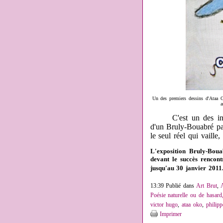
Un des premiers dessins d'Ataa O
a
C'est un des intérêt
d'un Bruly-Bouabré par
le seul réel qui vaille,
L'exposition Bruly-Boua
devant le succès rencont
jusqu'au 30 janvier 2011
13:39 Publié dans
Art Brut
,
Poésie naturelle ou de hasard,
victor hugo
,
ataa oko
,
philipp
Imprimer