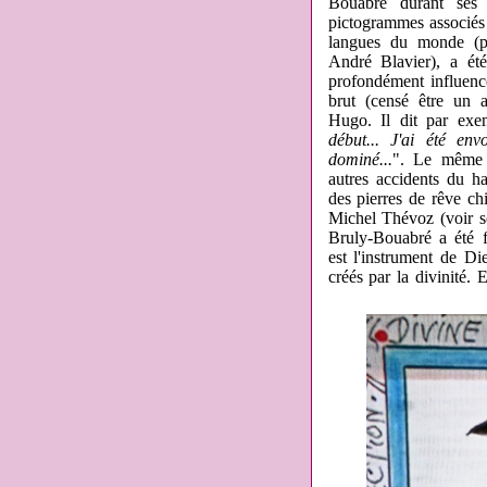
Bouabré durant ses 
pictogrammes associés 
langues du monde (pro
André Blavier), a ét
profondément influenc
brut (censé être un a
Hugo. Il dit par exe
début... J'ai été en
dominé...
". Le même H
autres accidents du ha
des pierres de rêve chi
Michel Thévoz (voir s
Bruly-Bouabré a été f
est l'instrument de Die
créés par la divinité.