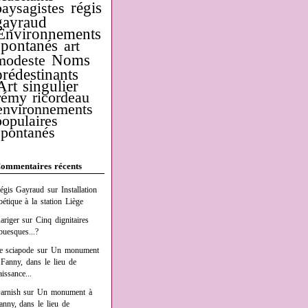
régis
paysagistes
gayraud
Environnements
spontanés
art
Noms
modeste
prédestinants
Art singulier
rémy ricordeau
environnements
populaires
spontanés
ommentaires récents
égis Gayraud
sur
Installation
oétique à la station Liège
ariger
sur
Cinq dignitaires
buesques...?
e sciapode
sur
Un monument
 Fanny, dans le lieu de
aissance...
arnish
sur
Un monument à
anny, dans le lieu de