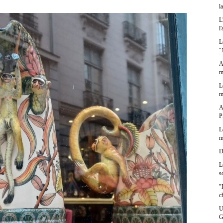
l
L
l
L
"
A
m
L
m
A
P
L
m
D
L
s
"
c
U
G