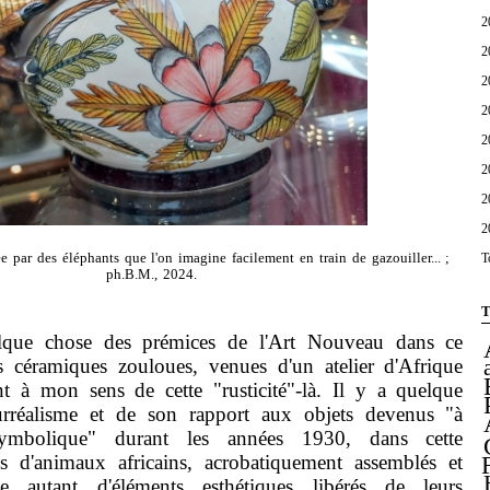
2
2
2
2
2
2
2
2
 par des éléphants que l'on imagine facilement en train de gazouiller... ;
T
ph.B.M., 2024.
T
 chose des prémices de l'Art Nouveau dans ce
s céramiques zouloues, venues d'un atelier d'Afrique
nt à mon sens de cette "rusticité"-là. Il y a quelque
urréalisme et de son rapport aux objets devenus "à
symbolique" durant les années 1930, dans cette
gies d'animaux africains, acrobatiquement assemblés et
 autant d'éléments esthétiques libérés de leurs