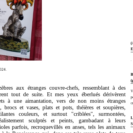
(
E
.
024.
B
(
 aux étranges couvre-chefs, ressemblant à des
V
rent tout de suite. Et mes yeux éberlués dérivèrent
p
ets à une aimantation, vers de non moins étranges
c
, brocs et vases, plats et pots, théières et soupières,
tilantes couleurs, et surtout "criblées", surmontées,
L
éalistement sculptés et peints, gambadant à leurs
S
oles parfois, recroquevillés en anses, tels les animaux