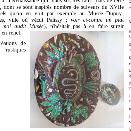
à la Renaissance qui, dans ses très rares plats de terre
C
és, dont se sont inspirés nombre de suiveurs du XVIIe
v
(tels qu'on en voit par exemple au Musée Dupuy-
tes, ville où vécut Palissy ;
voir ci-contre un plat
N
r moi audit Musée
), n'hésitait pas à en faire surgir
en relief.
I
L
éations de
U
"rustiques
l
E
g
L
l'
D
P
L
D
J
L
d
A