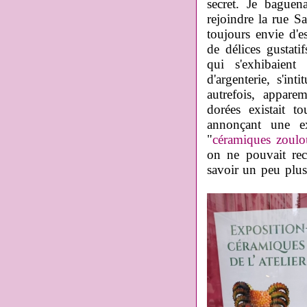
secret. Je baguen
rejoindre la rue Sa
toujours envie d'es
de délices gustati
qui s'exhibaient
d'argenterie, s'int
autrefois, appare
dorées existait to
annonçant une ex
"
céramiques zoulo
on ne pouvait rec
savoir un peu plus, 