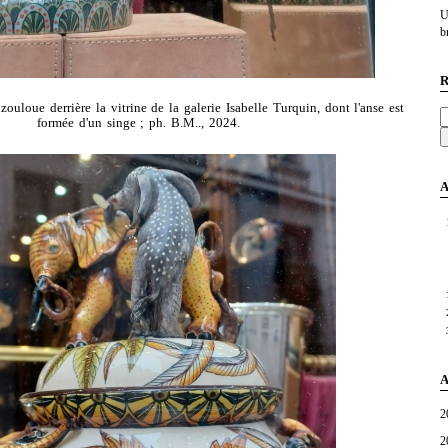
U
br
R
ouloue derrière la vitrine de la galerie Isabelle Turquin, dont l'anse est
formée d'un singe ; ph. B.M.., 2024.
A
A
2
2