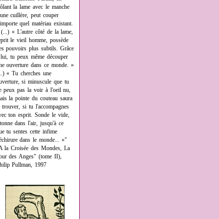
rôlant la lame avec le manche
'une cuillère, peut couper
'importe quel matériau existant.
 (...) « L'autre côté de la lame,
eprit le vieil homme, possède
es pouvoirs plus subtils. Grâce
 lui, tu peux même découper
ne ouverture dans ce monde. »
...) « Tu cherches une
uverture, si minuscule que tu
e peux pas la voir à l'oeil nu,
ais la pointe du couteau saura
a trouver, si tu l'accompagnes
vec ton esprit. Sonde le vide,
âtonne dans l'air, jusqu'à ce
ue tu sentes cette infime
échirure dans le monde... »"
A la Croisée des Mondes, La
our des Anges" (tome II),
hilip Pullman, 1997