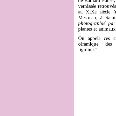
de Barnard Palissy 
vernissée retrouv
au XIXe siècle 
Mestreau, à Sain
photographié pa
plantes et animaux 
On appela ces cr
céramique des 
figulines".