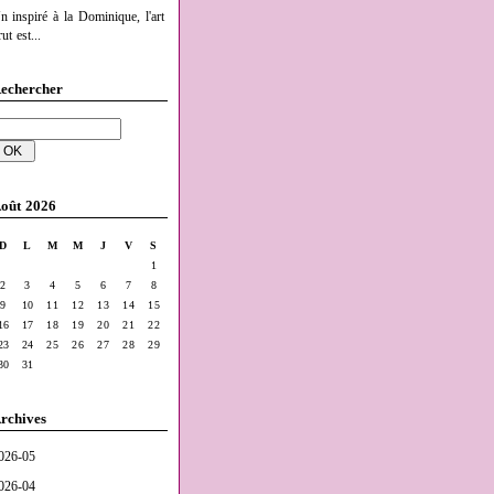
n inspiré à la Dominique, l'art
ut est...
echercher
oût 2026
D
L
M
M
J
V
S
1
2
3
4
5
6
7
8
9
10
11
12
13
14
15
16
17
18
19
20
21
22
23
24
25
26
27
28
29
30
31
rchives
026-05
026-04