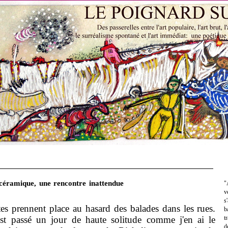
céramique, une rencontre inattendue
"
v
s
s prennent place au hasard des balades dans les rues.
b
'est passé un jour de haute solitude comme j'en ai le
t
d