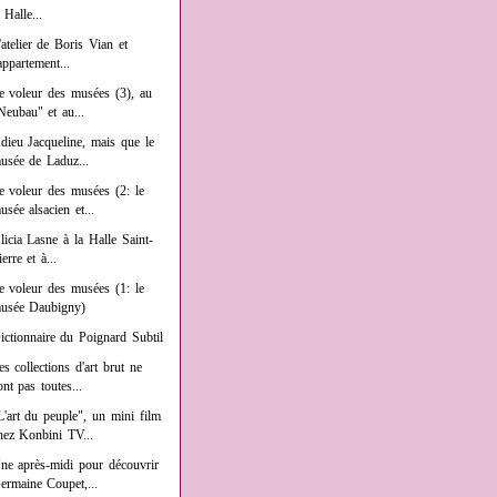
a Halle...
'atelier de Boris Vian et
'appartement...
e voleur des musées (3), au
Neubau" et au...
dieu Jacqueline, mais que le
usée de Laduz...
e voleur des musées (2: le
usée alsacien et...
licia Lasne à la Halle Saint-
ierre et à...
e voleur des musées (1: le
usée Daubigny)
ictionnaire du Poignard Subtil
es collections d'art brut ne
ont pas toutes...
L'art du peuple", un mini film
hez Konbini TV...
ne après-midi pour découvrir
ermaine Coupet,...