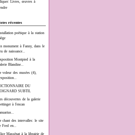
liquer: Livres, œuvres à
endre
otes récentes
nstallation poétique à la station
iège
n monument à Fanny, dans le
ieu de naissance...
xposition Montpied à la
alerie Blandine...
e voleur des musées (4),
exposition...
ICTIONNAIRE DU
OIGNARD SUBTIL
es découvertes de la galerie
ettinger à l'encan
anuarius...
e chant des intervalles: le site
e Fred en...
lice Massénat à la librairie de