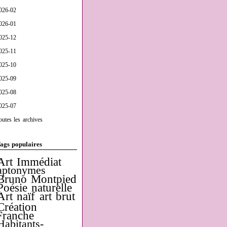
026-02
026-01
025-12
025-11
025-10
025-09
025-08
025-07
outes les archives
ags populaires
Art Immédiat
aptonymes
Bruno Montpied
Poésie naturelle
Art naïf
art brut
Création
Franche
Habitants-