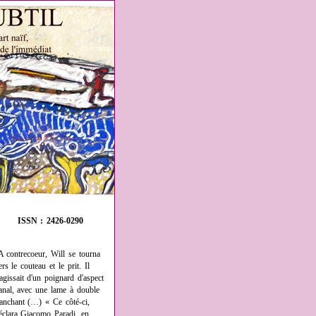
ISSN : 2426-0290
A contrecoeur, Will se tourna
ers le couteau et le prit. Il
'agissait d'un poignard d'aspect
anal, avec une lame à double
ranchant (…) « Ce côté-ci,
éclara Giacomo Paradi, en