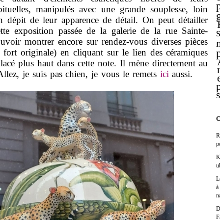
abituelles, manipulés avec une grande souplesse, loin
n dépit de leur apparence de détail. On peut détailler
tte exposition passée de la galerie de la rue Sainte-
uvoir montrer encore sur rendez-vous diverses pièces
 fort originale) en cliquant sur le lien des céramiques
placé plus haut dans cette note. Il mène directement au
Allez, je suis pas chien, je vous le remets
ici
aussi.
C
R
p
K
u
L
à
n
D
F