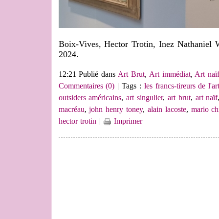
Boix-Vives, Hector Trotin, Inez Nathaniel 
2024.
12:21 Publié dans
Art Brut
,
Art immédiat
,
Art naï
Commentaires (0)
| Tags :
les francs-tireurs de l'ar
outsiders américains
,
art singulier
,
art brut
,
art naïf
macréau
,
john henry toney
,
alain lacoste
,
mario ch
hector trotin
|
Imprimer