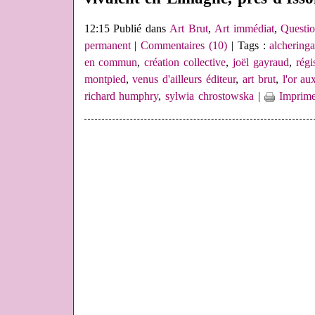
12:15 Publié dans
Art Brut
,
Art immédiat
,
Questi
permanent
|
Commentaires (10)
| Tags :
alchering
en commun
,
création collective
,
joël gayraud
,
régi
montpied
,
venus d'ailleurs éditeur
,
art brut
,
l'or au
richard humphry
,
sylwia chrostowska
|
Imprime