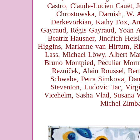
Castro, Claude-Lucien Cauët, Ju
Chrostowska, Darnish, W. A
Derkevorkian, Kathy Fox, Ant
Gayraud, Régis Gayraud, Yoan A
Beatriz Hausner, Jindřich Heisle
Higgins, Marianne van Hirtum, 
Lass, Michael Löwy, Albert Mar
Bruno Montpied, Peculiar Morm
Rezniček, Alain Roussel, Ber
Schwabe, Petra Simkova, Da
Steventon, Ludovic Tac, Virg
Vicehelm, Sasha Vlad, Susana W
Michel Zimba