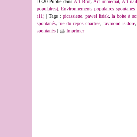
10:20 Publié dans
Art Brut
,
Art immédiat
,
Art naï
populaires)
,
Environnements populaires spontanés
(11)
| Tags :
picassiette
,
pawel lisiak
,
la boîte à s
spontanés
,
rue du repos chartres
,
raymond isidore
spontanés
|
Imprimer