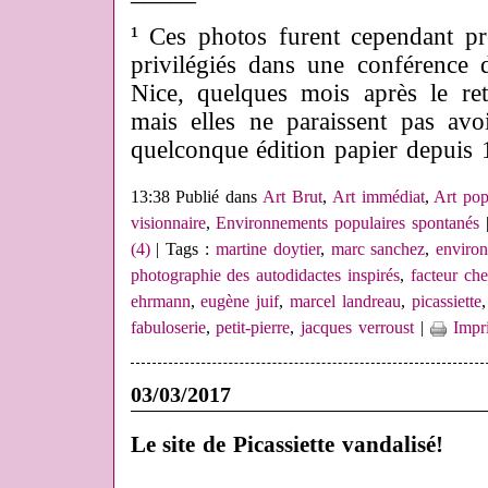
¹
Ces photos furent cependant pr
privilégiés dans une conférence 
Nice, quelques mois après le re
mais elles ne paraissent pas avo
quelconque édition papier depuis 
13:38 Publié dans
Art Brut
,
Art immédiat
,
Art pop
visionnaire
,
Environnements populaires spontanés
(4)
| Tags :
martine doytier
,
marc sanchez
,
environ
photographie des autodidactes inspirés
,
facteur che
ehrmann
,
eugène juif
,
marcel landreau
,
picassiette
fabuloserie
,
petit-pierre
,
jacques verroust
|
Impr
03/03/2017
Le site de Picassiette vandalisé!