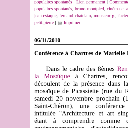
populaires spontanés
|
Lien permanent
|
Commentai
populaires spontanés
,
bruno montpied
,
cinéma et a
jean estaque
,
fernand chatelain
,
monsieur g.
,
facte
petit-pierre
|
Imprimer
06/11/2010
Conférence à Chartres de Marielle 
Dans le cadre des 8èmes
Ren
la Mosaïque
à Chartres, renco
découlent de la présence dans l
mosaïque de Picassiette (rue du 
samedi 20 novembre prochain (14
Saint-Chéron), une conférence
intitulée "Architecture et art sin
étant à comprendre comme dé