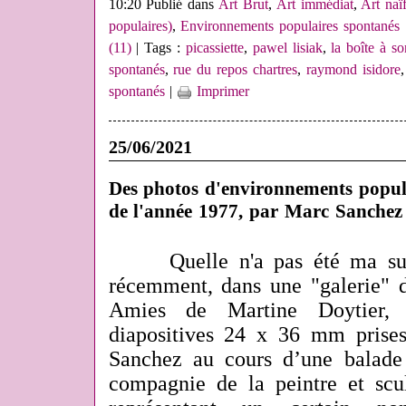
10:20 Publié dans
Art Brut
,
Art immédiat
,
Art naï
populaires)
,
Environnements populaires spontanés
(11)
| Tags :
picassiette
,
pawel lisiak
,
la boîte à s
spontanés
,
rue du repos chartres
,
raymond isidore
spontanés
|
Imprimer
25/06/2021
Des photos d'environnements popul
de l'année 1977, par Marc Sanchez
Quelle n'a pas été ma surpr
récemment, dans une "galerie"
Amies de Martine Doytier, 
diapositives 24 x 36 mm pris
Sanchez au cours d’une balade
compagnie de la peintre et scul